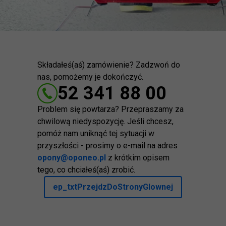
Składałeś(aś) zamówienie? Zadzwoń do
nas, pomożemy je dokończyć.
52 341 88 00
Problem się powtarza? Przepraszamy za
chwilową niedyspozycję. Jeśli chcesz,
pomóż nam uniknąć tej sytuacji w
przyszłości - prosimy o e-mail na adres
opony@oponeo.pl
z krótkim opisem
tego, co chciałeś(aś) zrobić.
ep_txtPrzejdzDoStronyGlownej