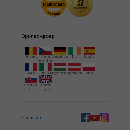
Oponeo-groep
Belgique
Česká
Deutschland
Éire
España
republika
France
Italia
Magyarország
Österreich
Polska
Slovenská
United
republika
Kingdom
Sitemaps