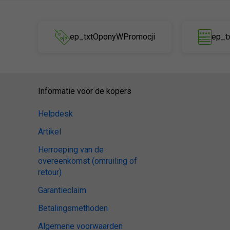
ep_txtOponyWPromocji
ep_t
Informatie voor de kopers
Helpdesk
Artikel
Herroeping van de
overeenkomst (omruiling of
retour)
Garantieclaim
Betalingsmethoden
Algemene voorwaarden