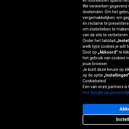
en voorkeuren tijdens he
We verwerken gegevens v
doeleinden: Om het gebrui
vergemakkelijken, om ge
en reclame te presentere
om statistieken te maken,
van de site te verbeteren.
Onder het tabblad
„Inste
welk type cookies je wilt 
Door op
„Akkoord”
te kli
het gebruik van cookies v
jouw browser.
Je kunt deze keuze op e
op de optie
„Instellingen
Cookiebeleid.
Een van onze partners is
hoe Google uw persoonlij
Akk
Instel