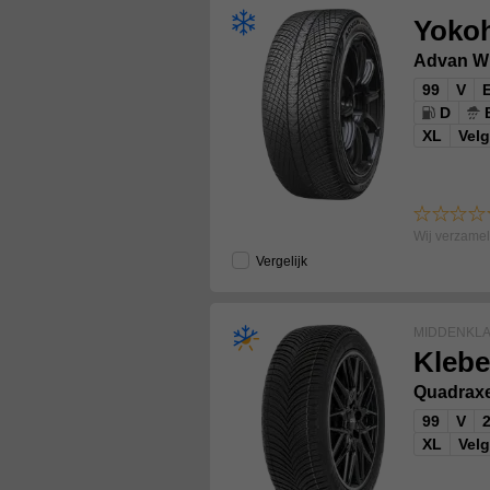
Yoko
Advan W
99
V
D
XL
Vel
Wij verzame
Vergelijk
MIDDENKL
Klebe
Quadrax
99
V
XL
Vel