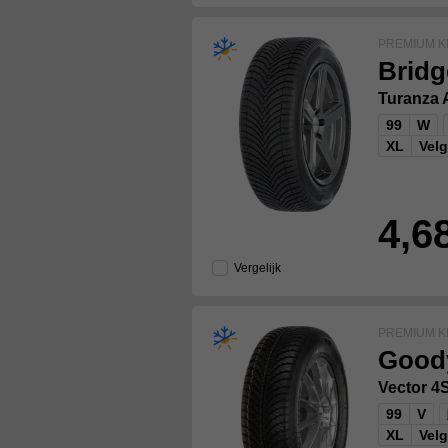
PREMIUM K
Bridg
Turanza 
99
W
XL
Vel
4,6
Vergelijk
PREMIUM K
Good
Vector 
99
V
XL
Vel