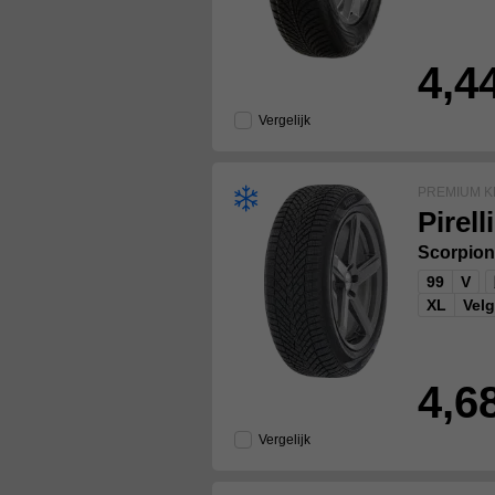
4,4
Vergelijk
PREMIUM K
Pirelli
Scorpion
99
V
XL
Vel
4,6
Vergelijk