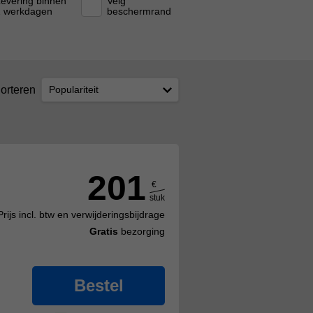
evering binnen
Velg
2 werkdagen
beschermrand
orteren
Populariteit
201
€
stuk
Prijs incl. btw en verwijderingsbijdrage
Gratis
bezorging
Bestel