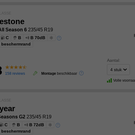
LASSE
estone
All Season 6
235/45 R19
C
B
B 70dB
g beschermrand
Aantal:
8
158 reviews
Montage
beschikbaar
Volle voorra
LASSE
year
4Seasons G2
235/45 R19
C
B
B 72dB
g beschermrand