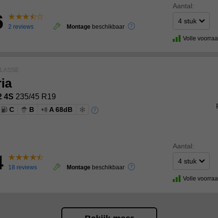
Aantal:
6
2 reviews
Montage
beschikbaar
Volle voorra
LASSE
ia
2 4S
235/45 R19
C
B
A 68dB
Aantal:
4
18 reviews
Montage
beschikbaar
Volle voorra