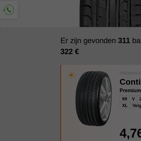
Vraag om contact
Er zijn gevonden
311
ban
322 €
PREMIUM 
Conti
Premium
99
V
XL
Vel
4,7