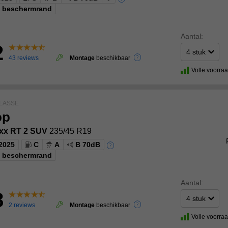
g beschermrand
Aantal:
2
43 reviews
Montage
beschikbaar
Volle voorra
LASSE
op
axx RT 2 SUV
235/45 R19
2025
C
A
B 70dB
g beschermrand
Aantal:
8
2 reviews
Montage
beschikbaar
Volle voorra