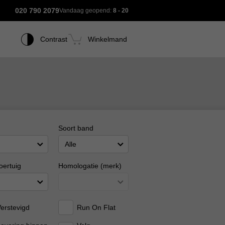
020 790 2079
Vandaag geopend:
8 - 20
Contrast
Winkelmand
Soort band
Alle
oertuig
Homologatie (merk)
erstevigd
Run On Flat