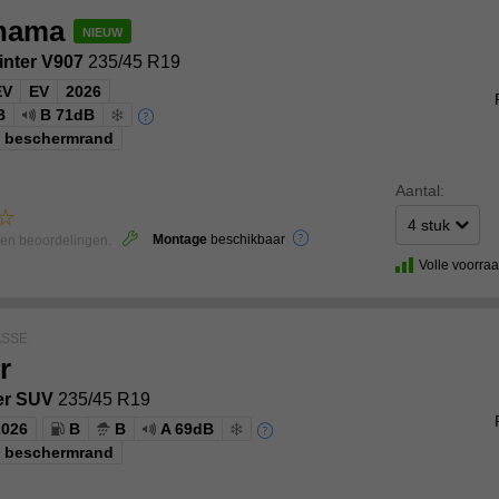
hama
inter V907
235/45 R19
EV
EV
2026
B
B 71dB
g beschermrand
Aantal:
Montage
beschikbaar
len beoordelingen.
Volle voorra
ASSE
r
er SUV
235/45 R19
2026
B
B
A 69dB
g beschermrand