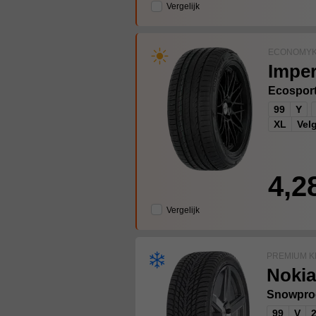
Vergelijk
ECONOMYK
Imper
Ecospor
99
Y
XL
Vel
4,2
Vergelijk
PREMIUM K
Nokia
Snowpro
99
V