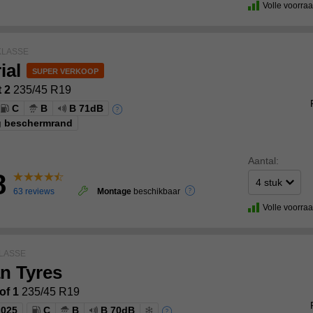
Volle voorra
LASSE
ial
t 2
235/45 R19
C
B
B 71dB
g beschermrand
Aantal:
8
63 reviews
Montage
beschikbaar
Volle voorra
LASSE
n Tyres
of 1
235/45 R19
2025
C
B
B 70dB