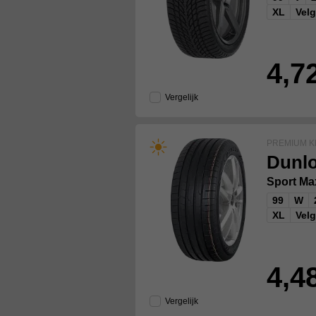
XL
Vel
4,7
Vergelijk
PREMIUM K
Dunl
Sport M
99
W
XL
Vel
4,4
Vergelijk