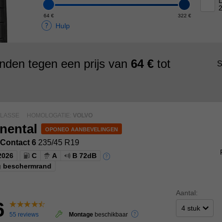
L
64 €
322 €
Hulp
den tegen een prijs van
64 €
tot
S
KLASSE
HOMOLOGATIE:
VOLVO
nental
Contact 6
235/45 R19
2026
C
A
B 72dB
g beschermrand
Aantal:
6
55 reviews
Montage
beschikbaar