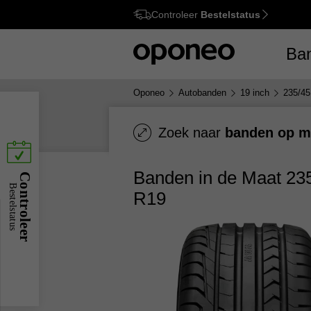
Controleer
Bestelstatus
Ctrl
M
Ba
Oponeo
Autobanden
19 inch
235/45
Zoek naar
banden op m
Banden in de Maat 23
Controleer
Bestelstatus
R19