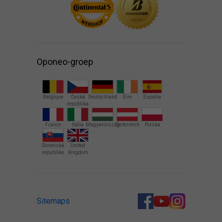
Oponeo-groep
Belgique
Česká
Deutschland
Éire
España
republika
France
Italia
Magyarország
Österreich
Polska
Slovenská
United
republika
Kingdom
Sitemaps