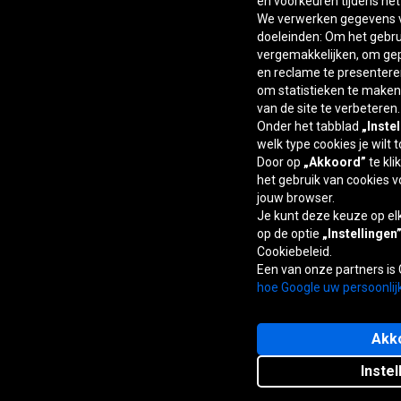
en voorkeuren tijdens he
We verwerken gegevens v
doeleinden: Om het gebrui
vergemakkelijken, om ge
en reclame te presentere
om statistieken te maken,
van de site te verbeteren.
Onder het tabblad
„Inste
welk type cookies je wilt 
Door op
„Akkoord”
te kli
het gebruik van cookies v
jouw browser.
Je kunt deze keuze op e
op de optie
„Instellingen
Cookiebeleid.
Een van onze partners is
hoe Google uw persoonlij
Akk
Instel