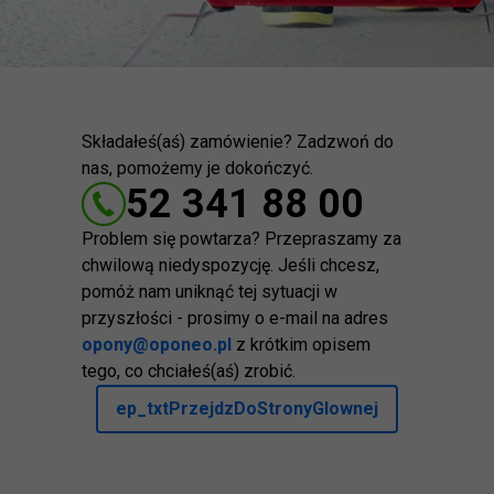
Składałeś(aś) zamówienie? Zadzwoń do
nas, pomożemy je dokończyć.
52 341 88 00
Problem się powtarza? Przepraszamy za
chwilową niedyspozycję. Jeśli chcesz,
pomóż nam uniknąć tej sytuacji w
przyszłości - prosimy o e-mail na adres
opony@oponeo.pl
z krótkim opisem
tego, co chciałeś(aś) zrobić.
ep_txtPrzejdzDoStronyGlownej