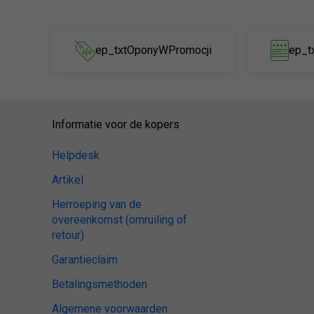
ep_txtOponyWPromocji
ep_t
Informatie voor de kopers
Helpdesk
Artikel
Herroeping van de
overeenkomst (omruiling of
retour)
Garantieclaim
Betalingsmethoden
Algemene voorwaarden