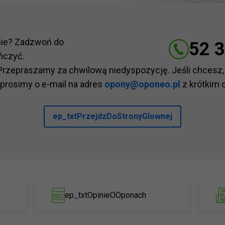
nie? Zadzwoń do
52 3
ńczyć.
Przepraszamy za chwilową niedyspozycję. Jeśli chcesz,
 prosimy o e-mail na adres
opony@oponeo.pl
z krótkim 
ep_txtPrzejdzDoStronyGlownej
ep_txtOpinieOOponach