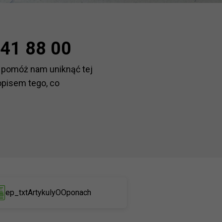
41 88 00
 pomóż nam uniknąć tej
opisem tego, co
ep_txtArtykulyOOponach