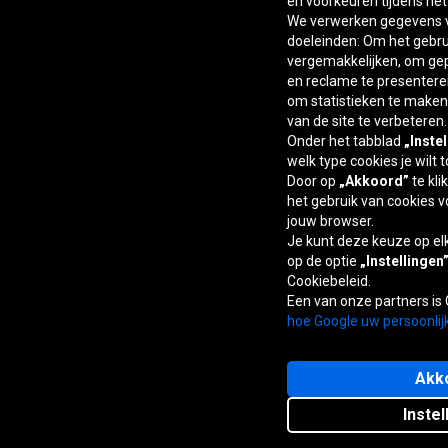
en voorkeuren tijdens he
We verwerken gegevens v
doeleinden: Om het gebrui
vergemakkelijken, om ge
en reclame te presentere
om statistieken te maken,
van de site te verbeteren.
Onder het tabblad
„Inste
welk type cookies je wilt 
Door op
„Akkoord”
te kli
het gebruik van cookies v
jouw browser.
Je kunt deze keuze op e
op de optie
„Instellingen
Cookiebeleid.
Een van onze partners is
hoe Google uw persoonlij
Akk
Instel