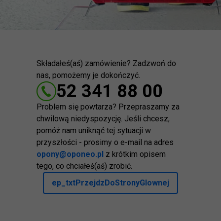
Składałeś(aś) zamówienie? Zadzwoń do
nas, pomożemy je dokończyć.
52 341 88 00
Problem się powtarza? Przepraszamy za
chwilową niedyspozycję. Jeśli chcesz,
pomóż nam uniknąć tej sytuacji w
przyszłości - prosimy o e-mail na adres
opony@oponeo.pl
z krótkim opisem
tego, co chciałeś(aś) zrobić.
ep_txtPrzejdzDoStronyGlownej