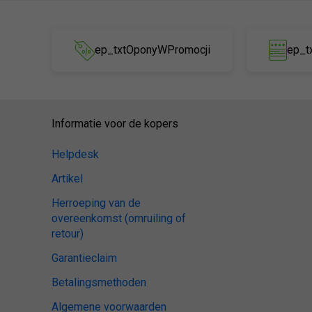
ep_txtOponyWPromocji
ep_t
Informatie voor de kopers
Helpdesk
Artikel
Herroeping van de
overeenkomst (omruiling of
retour)
Garantieclaim
Betalingsmethoden
Algemene voorwaarden