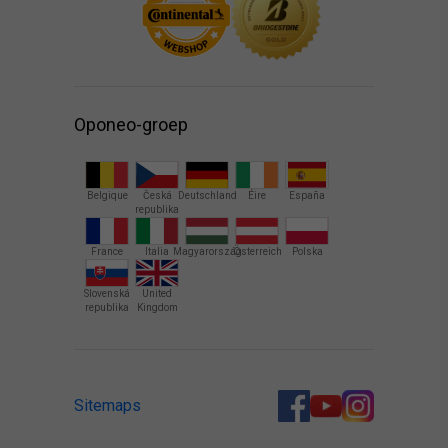
Oponeo-groep
Belgique
Česká
Deutschland
Éire
España
republika
France
Italia
Magyarország
Österreich
Polska
Slovenská
United
republika
Kingdom
Sitemaps