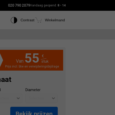
020 790 2079
Vandaag geopend:
8 - 14
Contrast
Winkelmand
55
€
Van
stuk
Prijs incl. btw en verwijderingsbijdrage
maat
l
Diameter
Bekijk prijzen