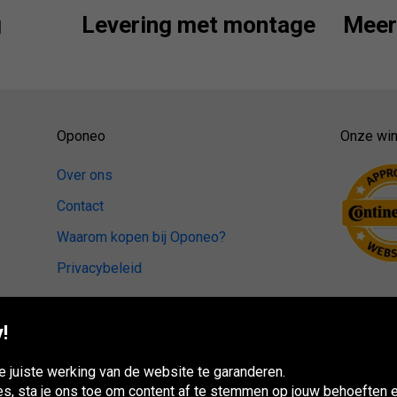
g
Levering met montage
Meer 
Oponeo
Onze win
Over ons
Contact
Waarom kopen bij Oponeo?
Privacybeleid
!
 juiste werking van de website te garanderen.
es, sta je ons toe om content af te stemmen op jouw behoeften e