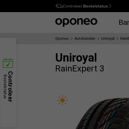
Controleer
Bestelstatus
Ctrl
M
Ba
Oponeo
Autobanden
Uniroyal
RainE
Uniroyal
RainExpert 3
Controleer
Bestelstatus