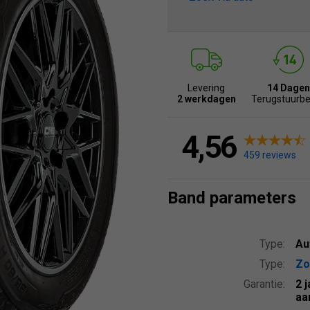
Levering
14 Dagen
2 werkdagen
Terugstuurbe
4,56
459 reviews
Band parameters
Type:
Au
Type:
Zo
Garantie:
2 
aa