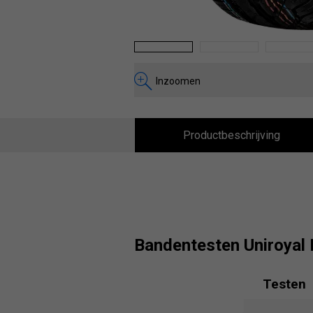
1
2
3
Inzoomen
Productbeschrijving
Bandentesten Uniroyal 
Testen