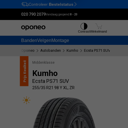
Controleer
Bestelstatus
Ctrl
M
020 790 2079
Vandaag geopend:
8 - 20
Contrast
Winkelmand
Banden
Velgen
Montage
Oponeo
Autobanden
Kumho
Ecsta PS71 SUV
255/35 
Kwaliteit
Middenklasse
Kumho
Prijs
Ecsta PS71 SUV
255/35 R21 98 Y XL, ZR