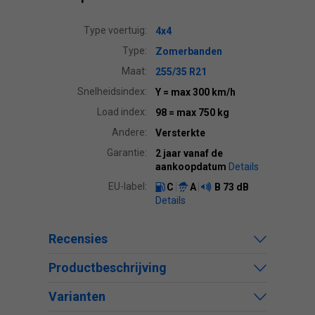
Type voertuig:
4x4
Type:
Zomerbanden
Maat:
255/35 R21
Snelheidsindex:
Y
= max 300 km/h
Load index:
98
= max 750 kg
Andere:
Versterkte
Garantie:
2 jaar vanaf de
aankoopdatum
Details
EU-label:
C
A
B
73 dB
Details
Recensies
Productbeschrijving
Varianten