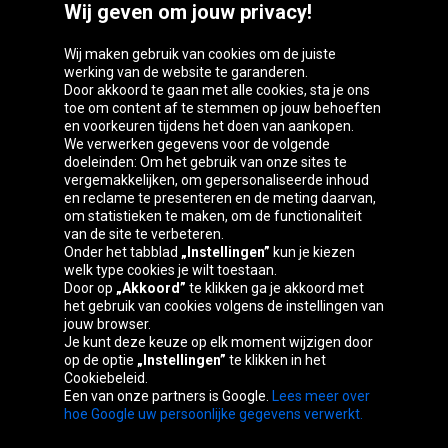
Wij geven om jouw privacy!
Wij maken gebruik van cookies om de juiste
werking van de website te garanderen.
Door akkoord te gaan met alle cookies, sta je ons
toe om content af te stemmen op jouw behoeften
Oponeo-groep
en voorkeuren tijdens het doen van aankopen.
We verwerken gegevens voor de volgende
doeleinden: Om het gebruik van onze sites te
vergemakkelijken, om gepersonaliseerde inhoud
en reclame te presenteren en de meting daarvan,
Belgique
Česká
Deutschland
Éire
om statistieken te maken, om de functionaliteit
republika
van de site te verbeteren.
Onder het tabblad
„Instellingen”
kun je kiezen
welk type cookies je wilt toestaan.
Door op
„Akkoord”
te klikken ga je akkoord met
España
France
Italia
Magyarország
het gebruik van cookies volgens de instellingen van
jouw browser.
Je kunt deze keuze op elk moment wijzigen door
op de optie
„Instellingen”
te klikken in het
Cookiebeleid.
Österreich
Polska
Slovenská
United
Een van onze partners is Google.
Lees meer over
republika
Kingdom
hoe Google uw persoonlijke gegevens verwerkt.