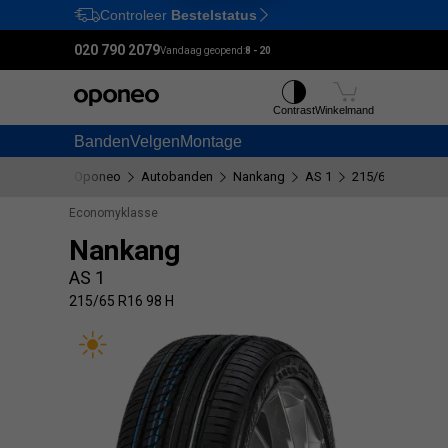
Controleer
Bestelstatus
Ctrl
M
020 790 2079
Vandaag geopend:
8 - 20
Contrast
Winkelmand
Banden
Velgen
Montage
Oponeo
Autobanden
Nankang
AS 1
215/65 R16 98 H
Economyklasse
Nankang
AS 1
215/65 R16 98 H