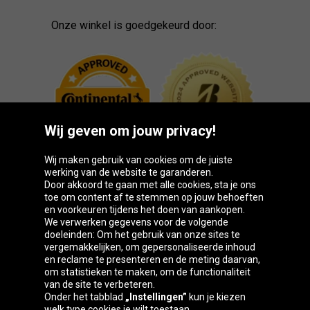
Onze winkel is goedgekeurd door:
Wij geven om jouw privacy!
Wij maken gebruik van cookies om de juiste
werking van de website te garanderen.
Door akkoord te gaan met alle cookies, sta je ons
toe om content af te stemmen op jouw behoeften
Oponeo-groep
en voorkeuren tijdens het doen van aankopen.
We verwerken gegevens voor de volgende
doeleinden: Om het gebruik van onze sites te
vergemakkelijken, om gepersonaliseerde inhoud
en reclame te presenteren en de meting daarvan,
Belgique
Česká
Deutschland
Éire
om statistieken te maken, om de functionaliteit
republika
van de site te verbeteren.
Onder het tabblad
„Instellingen”
kun je kiezen
welk type cookies je wilt toestaan.