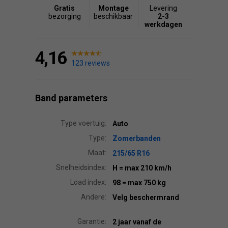
Gratis
Montage
Levering
bezorging
beschikbaar
2-3
werkdagen
4,16
123 reviews
Band parameters
Type voertuig:
Auto
Type:
Zomerbanden
Maat:
215/65 R16
Snelheidsindex:
H
= max 210 km/h
Load index:
98
= max 750 kg
Andere:
Velg beschermrand
Garantie:
2 jaar vanaf de