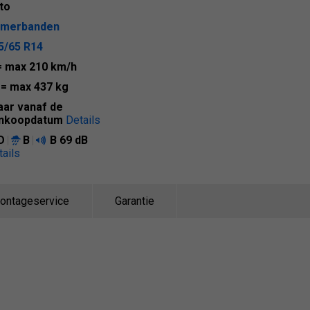
to
merbanden
5/65 R14
= max 210 km/h
9
= max 437 kg
jaar vanaf de
nkoopdatum
Details
D
B
B
69 dB
tails
ontageservice
Garantie