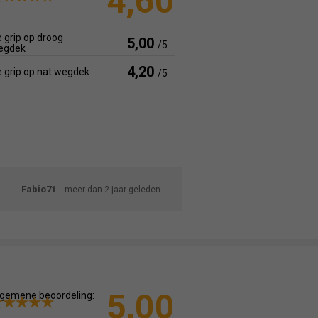
4,60
 grip op droog
5,00
/5
egdek
4,20
 grip op nat wegdek
/5
Fabio71
meer dan 2 jaar geleden
5,00
gemene beoordeling: