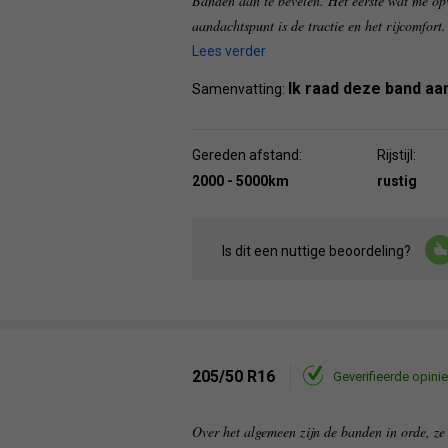
Banden aan te bevelen. Het eerste wat me opvie
aandachtspunt is de tractie en het rijcomfort. 
Lees verder
Ik raad deze band aa
Samenvatting:
Gereden afstand:
Rijstijl:
2000 - 5000km
rustig
Is dit een nuttige beoordeling?
205/50 R16
Geverifieerde opinie
Over het algemeen zijn de banden in orde, ze s