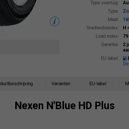
Type voertuig:
Au
Type:
Zo
Maat:
16
Snelheidsindex:
H
Load index:
7
Garantie:
2 
aa
EU-label:
De
ductbeschrijving
Varianten
EU-label
M
Nexen
N'Blue HD Plus