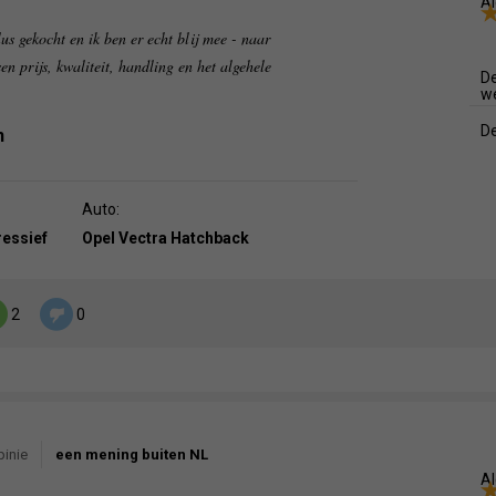
Al
s gekocht en ik ben er echt blij mee - naar
en prijs, kwaliteit, handling en het algehele
De
w
De
n
Auto:
ressief
Opel Vectra Hatchback
2
0
pinie
een mening buiten NL
Al