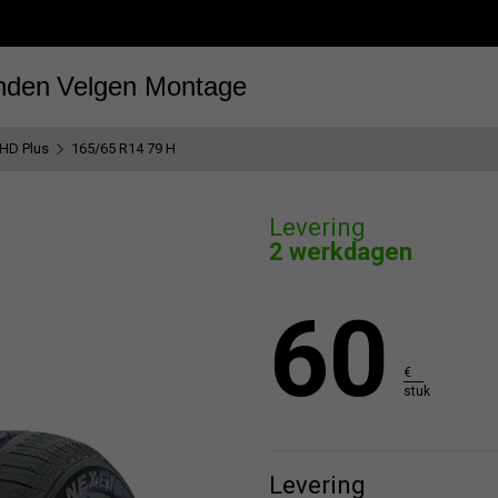
nden
Velgen
Montage
 HD Plus
165/65 R14 79 H
Levering
2 werkdagen
60
€
stuk
Levering