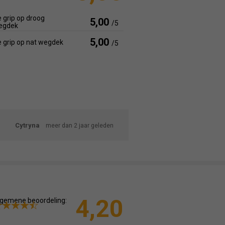
 grip op droog
5,00
/5
egdek
5,00
 grip op nat wegdek
/5
Cytryna
meer dan 2 jaar geleden
4,20
gemene beoordeling: