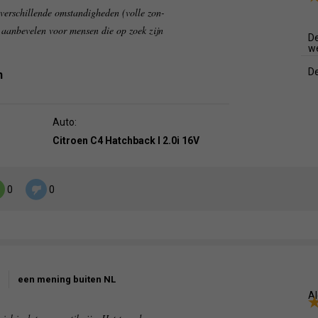
verschillende omstandigheden (volle zon-
 aanbevelen voor mensen die op zoek zijn
De
w
De
n
Auto:
Citroen C4 Hatchback I 2.0i 16V
0
0
een mening buiten NL
Al