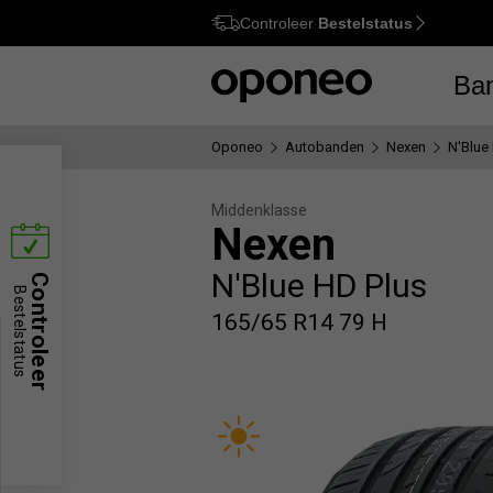
Controleer
Bestelstatus
Ctrl
M
Ba
Oponeo
Autobanden
Nexen
N'Blue
Middenklasse
Nexen
N'Blue HD Plus
Controleer
Bestelstatus
165/65 R14 79 H