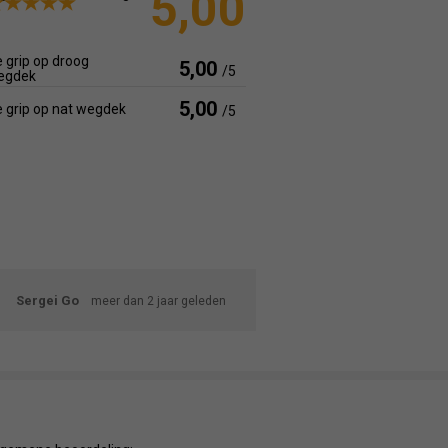
5,00
 grip op droog
5,00
/5
egdek
5,00
 grip op nat wegdek
/5
Sergei Go
meer dan 2 jaar geleden