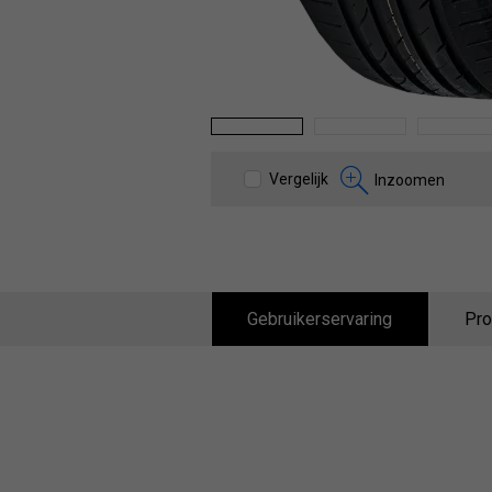
1
2
3
Vergelijk
Inzoomen
Gebruikerservaring
Pro