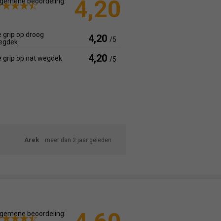
4,20
gemene beoordeling:
 grip op droog
4,20
/5
egdek
4,20
 grip op nat wegdek
/5
Arek
meer dan 2 jaar geleden
gemene beoordeling: