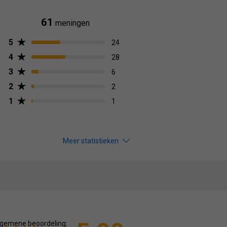
61
meningen
5
24
4
28
3
6
2
2
1
1
Meer statistieken
gemene beoordeling: