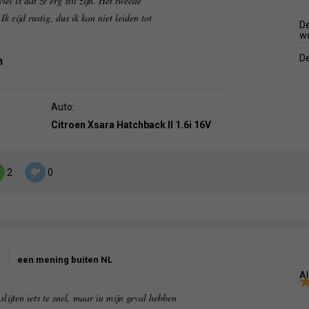
l is dat ze erg stil zijn. Het tweede
Ik rijd rustig, dus ik kan niet leiden tot
De
w
De
n
Auto:
Citroen Xsara Hatchback II 1.6i 16V
2
0
een mening buiten NL
Al
lijten iets te snel, maar in mijn geval hebben