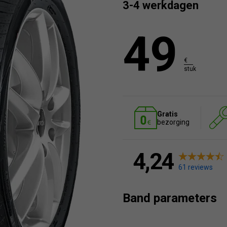
3-4 werkdagen
49
€
stuk
Gratis
bezorging
4,24
61 reviews
Band parameters