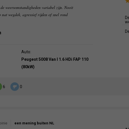
de weersomstandigheden variabel zijn. Nooit
p nat wegdek, agressief rijden of snel rond
De
w
De
n
Auto:
Peugeot 5008 Van I 1.6 HDi FAP 110
(80kW)
6
0
pinie
een mening buiten NL