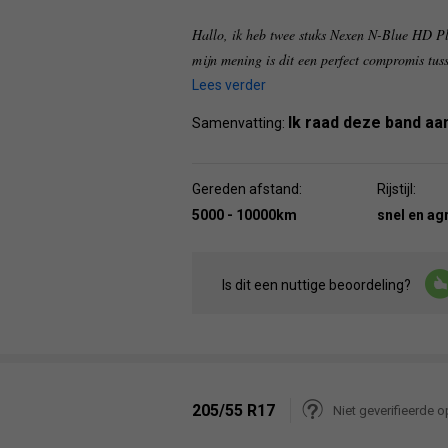
Hallo, ik heb twee stuks Nexen N-Blue HD Plu
mijn mening is dit een perfect compromis tuss
Lees verder
Ik raad deze band aa
Samenvatting:
Gereden afstand:
Rijstijl:
5000 - 10000km
snel en ag
Is dit een nuttige beoordeling?
205/55 R17
Niet geverifieerde o