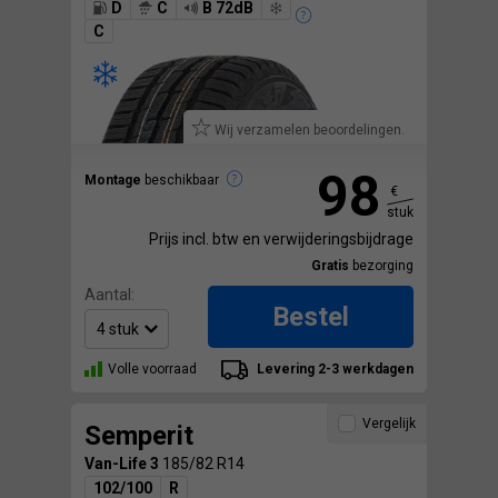
D
C
B 72dB
C
Wij verzamelen beoordelingen.
98
Montage
beschikbaar
€
stuk
Prijs incl. btw en verwijderingsbijdrage
Gratis
bezorging
Aantal:
Bestel
Volle voorraad
Levering 2-3 werkdagen
Vergelijk
Semperit
Van-Life 3
185/82 R14
102/100
R