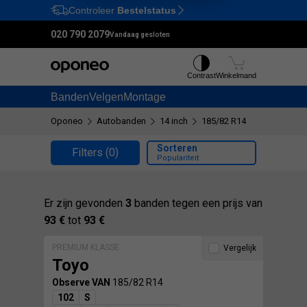
Controleer
Bestelstatus
Ctrl
M
020 790 2079
Vandaag gesloten
Contrast
Winkelmand
Banden
Velgen
Montage
Oponeo
Autobanden
14 inch
185/82 R14
Sorteren
Filters
(0)
Populariteit
Er zijn gevonden
3
banden tegen een prijs van
93 €
tot
93 €
PREMIUM KLASSE
Vergelijk
Toyo
Observe VAN
185/82 R14
102
S