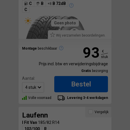
C
B
B 72dB
C
Geen photo
Wij verzamelen beoordelingen.
93
Montage
beschikbaar
€
stuk
Prijs incl. btw en verwijderingsbijdrage
Gratis
bezorging
Aantal:
Bestel
Volle voorraad
Levering 3-4 werkdagen
Vergelijk
Laufenn
I Fit Van
185/82 R14
102/100
R