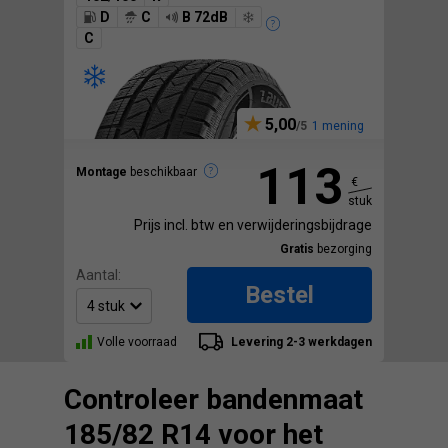
D
C
B 72dB
C
5,00
1 mening
113
Montage
beschikbaar
€
stuk
Prijs incl. btw en verwijderingsbijdrage
Gratis
bezorging
Aantal:
Bestel
Volle voorraad
Levering 2-3 werkdagen
Controleer bandenmaat
185/82 R14 voor het