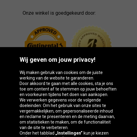
Onze winkel is goedgekeurd door:
Wij geven om jouw privacy!
Wij maken gebruik van cookies om de juiste
werking van de website te garanderen.
Door akkoord te gaan met alle cookies, sta je ons
toe om content af te stemmen op jouw behoeften
Oponeo-groep
en voorkeuren tijdens het doen van aankopen.
We verwerken gegevens voor de volgende
doeleinden: Om het gebruik van onze sites te
vergemakkelijken, om gepersonaliseerde inhoud
en reclame te presenteren en de meting daarvan,
Belgique
Česká
Deutschland
Éire
om statistieken te maken, om de functionaliteit
republika
van de site te verbeteren.
Onder het tabblad
„Instellingen”
kun je kiezen