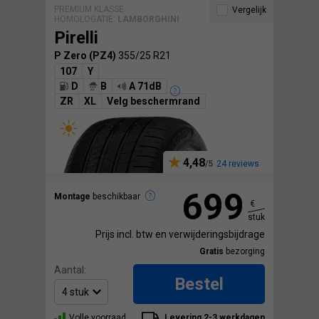
PREMIUM KLASSE
Vergelijk
HOMOLOGATIE:
LAMBORGHINI
Pirelli
P Zero (PZ4)
355/25 R21
107
Y
D
B
A 71dB
ZR
XL
Velg beschermrand
4,48
24 reviews
699
Montage
beschikbaar
€
stuk
Prijs incl. btw en verwijderingsbijdrage
Gratis
bezorging
Aantal:
Bestel
Volle voorraad
Levering 2-3 werkdagen