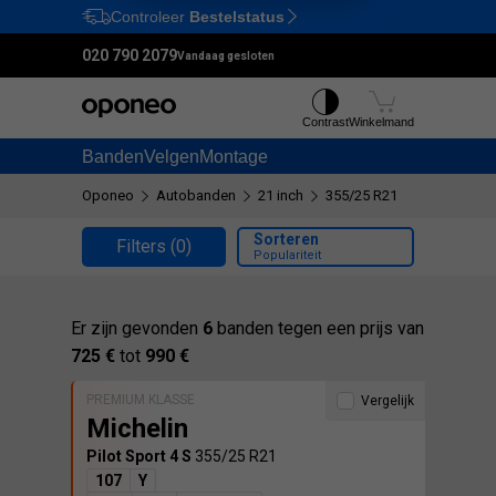
Controleer
Bestelstatus
Ctrl
M
020 790 2079
Vandaag gesloten
Contrast
Winkelmand
Banden
Velgen
Montage
Oponeo
Autobanden
21 inch
355/25 R21
Sorteren
Filters
(0)
Populariteit
Er zijn gevonden
6
banden tegen een prijs van
725 €
tot
990 €
PREMIUM KLASSE
Vergelijk
Michelin
Pilot Sport 4 S
355/25 R21
107
Y