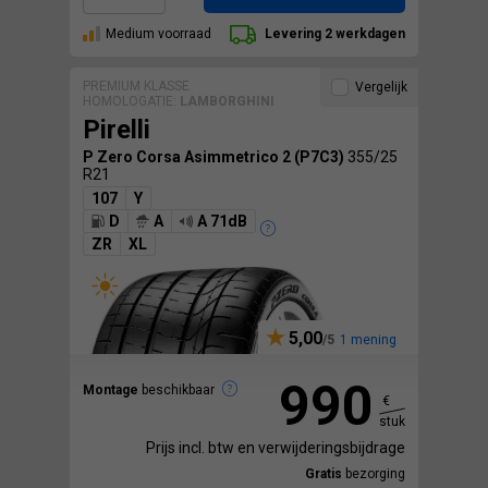
Medium voorraad
Levering 2 werkdagen
PREMIUM KLASSE
Vergelijk
HOMOLOGATIE:
LAMBORGHINI
Pirelli
P Zero Corsa Asimmetrico 2 (P7C3)
355/25
R21
107
Y
D
A
A 71dB
ZR
XL
5,00
1 mening
990
Montage
beschikbaar
€
stuk
Prijs incl. btw en verwijderingsbijdrage
Gratis
bezorging