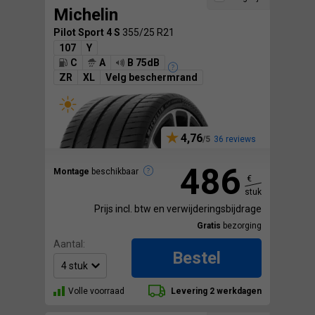
Michelin
Pilot Sport 4 S
355/25 R21
107
Y
C
A
B 75dB
ZR
XL
Velg beschermrand
4,76
36 reviews
486
Montage
beschikbaar
€
stuk
Prijs incl. btw en verwijderingsbijdrage
Gratis
bezorging
Aantal:
Bestel
Volle voorraad
Levering 2 werkdagen