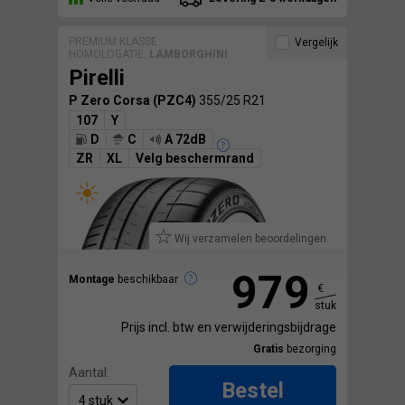
PREMIUM KLASSE
Vergelijk
HOMOLOGATIE:
LAMBORGHINI
Pirelli
P Zero Corsa (PZC4)
355/25 R21
107
Y
D
C
A 72dB
ZR
XL
Velg beschermrand
Wij verzamelen beoordelingen.
979
Montage
beschikbaar
€
stuk
Prijs incl. btw en verwijderingsbijdrage
Gratis
bezorging
Aantal:
Bestel