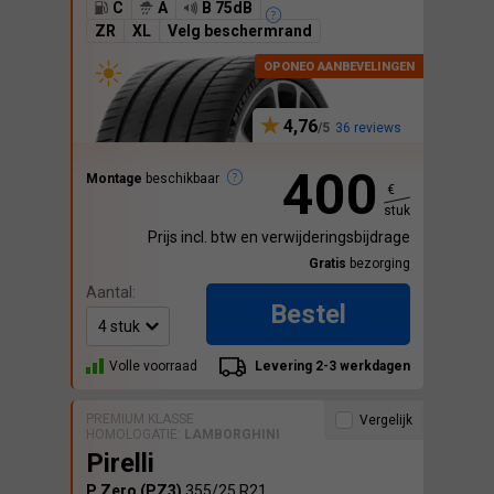
C
A
B 75dB
ZR
XL
Velg beschermrand
4,76
36 reviews
400
Montage
beschikbaar
€
stuk
Prijs incl. btw en verwijderingsbijdrage
Gratis
bezorging
Aantal:
Bestel
Volle voorraad
Levering 2-3 werkdagen
PREMIUM KLASSE
Vergelijk
HOMOLOGATIE:
LAMBORGHINI
Pirelli
P Zero (PZ3)
355/25 R21