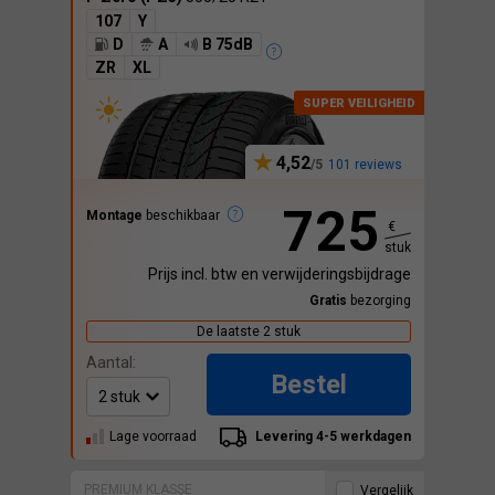
107
Y
D
A
B 75dB
ZR
XL
4,52
101 reviews
725
Montage
beschikbaar
€
stuk
Prijs incl. btw en verwijderingsbijdrage
Gratis
bezorging
De laatste 2 stuk
Aantal:
Bestel
Lage voorraad
Levering 4-5 werkdagen
PREMIUM KLASSE
Vergelijk