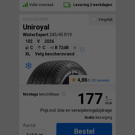
Volle voorraad
Levering 2 werkdagen
MIDDENKLASSE
Vergelijk
Uniroyal
WinterExpert
245/45 R19
102
V
2026
C
C
B 72dB
XL
Velg beschermrand
4,88
50 reviews
177
Montage
beschikbaar
€
stuk
Prijs incl. btw en verwijderingsbijdrage
Gratis
bezorging
Aantal:
Bestel