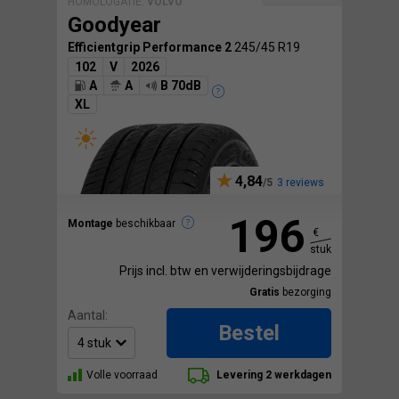
HOMOLOGATIE:
VOLVO
Goodyear
Efficientgrip Performance 2
245/45 R19
102
V
2026
A
A
B 70dB
XL
4,84
3 reviews
196
Montage
beschikbaar
€
stuk
Prijs incl. btw en verwijderingsbijdrage
Gratis
bezorging
Aantal:
Bestel
Volle voorraad
Levering 2 werkdagen