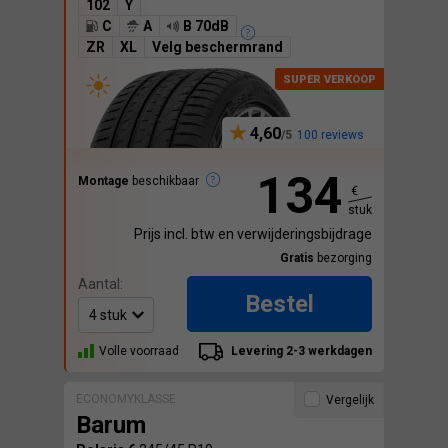
102
Y
C
A
B 70dB
ZR
XL
Velg beschermrand
4,60
100 reviews
134
Montage
beschikbaar
€
stuk
Prijs incl. btw en verwijderingsbijdrage
Gratis
bezorging
Aantal:
Bestel
Volle voorraad
Levering 2-3 werkdagen
ECONOMYKLASSE
Vergelijk
Barum