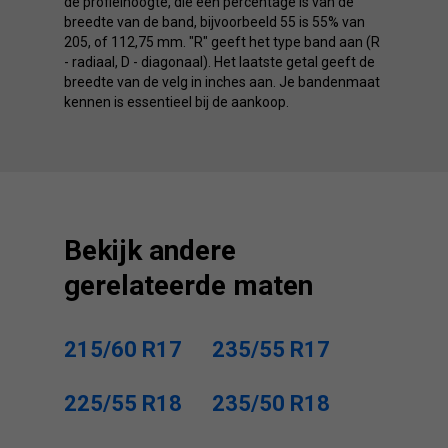
de profielhoogte, die een percentage is van de
breedte van de band, bijvoorbeeld 55 is 55% van
205, of 112,75 mm. "R" geeft het type band aan (R
- radiaal, D - diagonaal). Het laatste getal geeft de
breedte van de velg in inches aan. Je bandenmaat
kennen is essentieel bij de aankoop.
Bekijk andere
gerelateerde maten
215/60 R17
235/55 R17
225/55 R18
235/50 R18