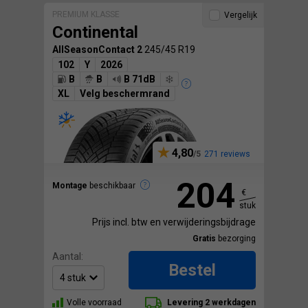
PREMIUM KLASSE
Vergelijk
Continental
AllSeasonContact 2
245/45 R19
102
Y
2026
B
B
B 71dB
XL
Velg beschermrand
4,80
271 reviews
204
Montage
beschikbaar
€
stuk
Prijs incl. btw en verwijderingsbijdrage
Gratis
bezorging
Aantal:
Bestel
Volle voorraad
Levering 2 werkdagen