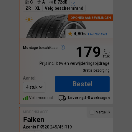
C
A
B 72dB
ZR
XL
Velg beschermrand
4,80
149 reviews
179
Montage
beschikbaar
€
stuk
Prijs incl. btw en verwijderingsbijdrage
Gratis
bezorging
Aantal:
Bestel
Volle voorraad
Levering 4-5 werkdagen
MIDDENKLASSE
Vergelijk
Falken
Azenis FK520
245/45 R19