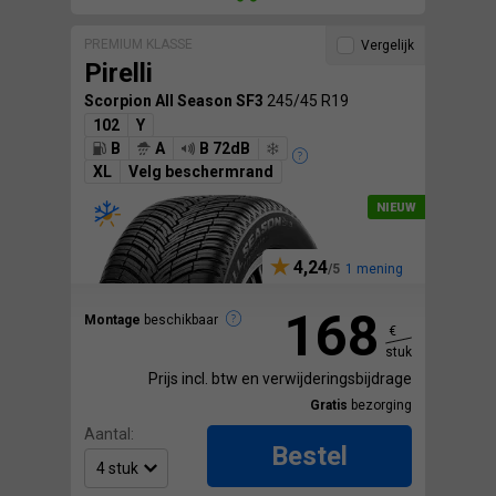
PREMIUM KLASSE
Vergelijk
Pirelli
Scorpion All Season SF3
245/45 R19
102
Y
B
A
B 72dB
XL
Velg beschermrand
4,24
1 mening
168
Montage
beschikbaar
€
stuk
Prijs incl. btw en verwijderingsbijdrage
Gratis
bezorging
Aantal:
Bestel