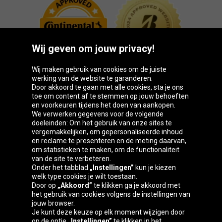
Wij geven om jouw privacy!
Wij maken gebruik van cookies om de juiste
werking van de website te garanderen.
Door akkoord te gaan met alle cookies, sta je ons
toe om content af te stemmen op jouw behoeften
Oponeo-groep
en voorkeuren tijdens het doen van aankopen.
We verwerken gegevens voor de volgende
doeleinden: Om het gebruik van onze sites te
vergemakkelijken, om gepersonaliseerde inhoud
en reclame te presenteren en de meting daarvan,
Belgique
Česká
Deutschland
Éire
om statistieken te maken, om de functionaliteit
republika
van de site te verbeteren.
Onder het tabblad
„Instellingen”
kun je kiezen
welk type cookies je wilt toestaan.
Door op
„Akkoord”
te klikken ga je akkoord met
España
France
Italia
Magyarország
het gebruik van cookies volgens de instellingen van
jouw browser.
Je kunt deze keuze op elk moment wijzigen door
op de optie
„Instellingen”
te klikken in het