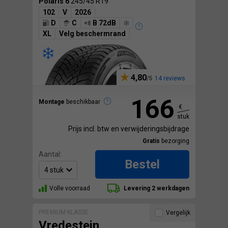
Polaris 6
245/45 R19
102
V
2026
D
C
B 72dB
XL
Velg beschermrand
4,80
14 reviews
166
Montage
beschikbaar
€
stuk
Prijs incl. btw en verwijderingsbijdrage
Gratis
bezorging
Aantal:
Bestel
Volle voorraad
Levering 2 werkdagen
PREMIUM KLASSE
Vergelijk
Vredestein