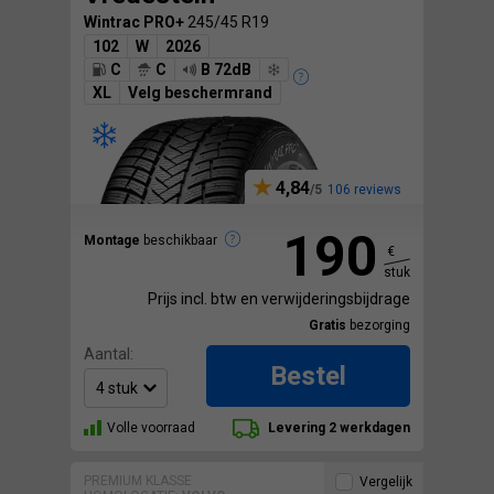
Wintrac PRO+
245/45 R19
102
W
2026
C
C
B 72dB
XL
Velg beschermrand
4,84
106 reviews
190
Montage
beschikbaar
€
stuk
Prijs incl. btw en verwijderingsbijdrage
Gratis
bezorging
Aantal:
Bestel
Volle voorraad
Levering 2 werkdagen
PREMIUM KLASSE
Vergelijk