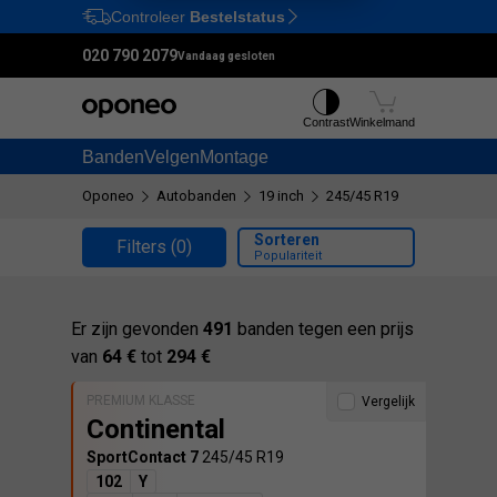
Controleer
Bestelstatus
Ctrl
M
020 790 2079
Vandaag gesloten
Contrast
Winkelmand
Banden
Velgen
Montage
Oponeo
Autobanden
19 inch
245/45 R19
Sorteren
Filters
(0)
Populariteit
Er zijn gevonden
491
banden tegen een prijs
van
64 €
tot
294 €
PREMIUM KLASSE
Vergelijk
Continental
SportContact 7
245/45 R19
102
Y