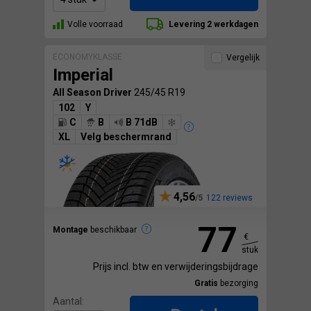
Volle voorraad
Levering 2 werkdagen
ECONOMYKLASSE
Vergelijk
Imperial
All Season Driver
245/45 R19
102
Y
C
B
B 71dB
XL
Velg beschermrand
4,56
122 reviews
77
Montage
beschikbaar
€
stuk
Prijs incl. btw en verwijderingsbijdrage
Gratis
bezorging
Aantal: