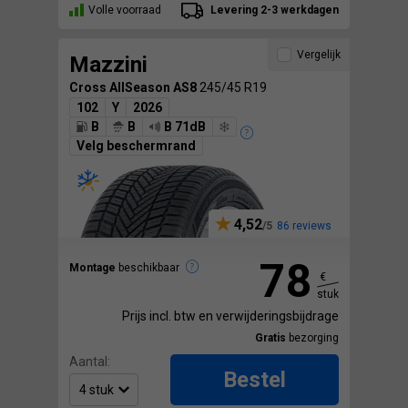
Volle voorraad
Levering 2-3 werkdagen
Vergelijk
Mazzini
Cross AllSeason AS8
245/45 R19
102
Y
2026
B
B
B 71dB
Velg beschermrand
4,52
86 reviews
78
Montage
beschikbaar
€
stuk
Prijs incl. btw en verwijderingsbijdrage
Gratis
bezorging
Aantal:
Bestel