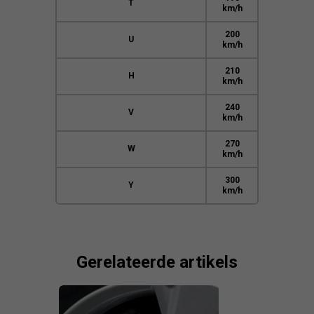
T
km/h
200
U
km/h
210
H
km/h
240
V
km/h
270
W
km/h
300
Y
km/h
Gerelateerde artikels