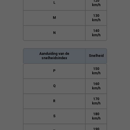
120
L
km/h
130
M
km/h
140
N
km/h
Aanduiding van de
Snelheid
snelheidsindex
150
P
km/h
160
Q
km/h
170
R
km/h
180
S
km/h
190