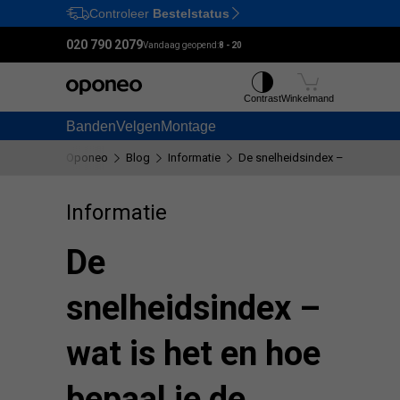
Controleer
Bestelstatus
Ctrl
M
020 790 2079
Vandaag geopend:
8 - 20
Contrast
Winkelmand
Banden
Velgen
Montage
Oponeo
Blog
Informatie
De snelheidsindex – wat is het 
Informatie
De
snelheidsindex –
wat is het en hoe
bepaal je de