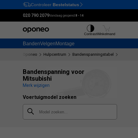
Controleer
Bestelstatus
Ctrl
M
020 790 2079
Vandaag geopend:
8 - 14
Contrast
Winkelmand
Banden
Velgen
Montage
Oponeo
Hulpcentrum
Bandenspanningstabel
Mitsubish
Bandenspanning voor
Mitsubishi
Merk wijzigen
Voertuigmodel zoeken