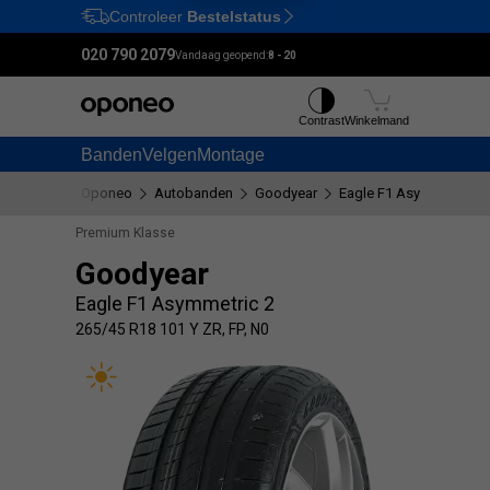
Controleer
Bestelstatus
Ctrl
M
020 790 2079
Vandaag geopend:
8 - 20
Contrast
Winkelmand
Banden
Velgen
Montage
Oponeo
Autobanden
Goodyear
Eagle F1 Asymmetric 2
Premium Klasse
Goodyear
Eagle F1 Asymmetric 2
265/45 R18 101 Y ZR, FP, N0