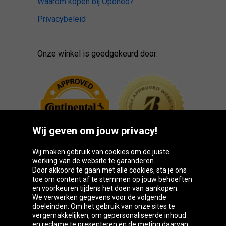
Waarom kopen bij Oponeo?
Privacybeleid
Onze winkel is goedgekeurd door:
Wij geven om jouw privacy!
Wij maken gebruik van cookies om de juiste
werking van de website te garanderen.
Door akkoord te gaan met alle cookies, sta je ons
toe om content af te stemmen op jouw behoeften
Oponeo-groep
en voorkeuren tijdens het doen van aankopen.
We verwerken gegevens voor de volgende
doeleinden: Om het gebruik van onze sites te
vergemakkelijken, om gepersonaliseerde inhoud
en reclame te presenteren en de meting daarvan,