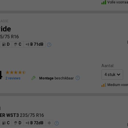
Volle voorra
ASSE
ide
5/75 R16
D
C
B 71dB
Aantal:
4
2 reviews
Montage
beschikbaar
Medium voor
n
ZER WST3
235/75 R16
C
D
B 72dB