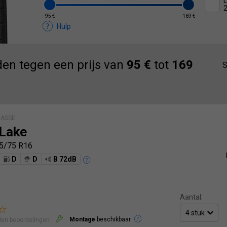
L
95 €
169 €
Hulp
en tegen een prijs van
95 €
tot
169
S
ASSE
Lake
5/75 R16
D
D
B 72dB
Aantal:
Montage
beschikbaar
len beoordelingen.