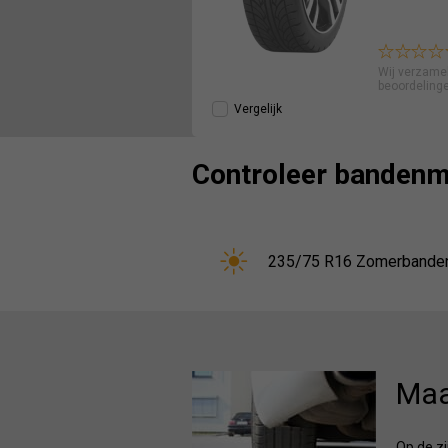
Wij verzame
beoordeling
Vergelijk
Controleer bandenm
235/75 R16 Zomerbande
Maa
Op de z