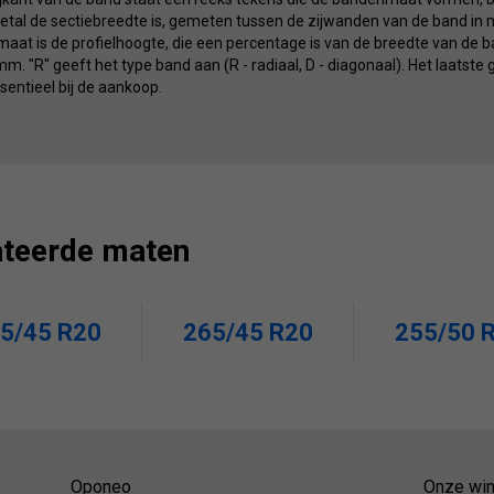
etal de sectiebreedte is, gemeten tussen de zijwanden van de band in m
at is de profielhoogte, die een percentage is van de breedte van de ba
m. "R" geeft het type band aan (R - radiaal, D - diagonaal). Het laatste 
entieel bij de aankoop.
ateerde maten
5/45 R20
265/45 R20
255/50 
Oponeo
Onze win