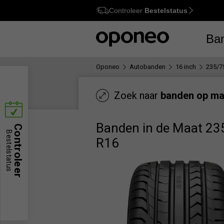
Controleer
Bestelstatus
Ctrl
M
Ba
Oponeo
Autobanden
16 inch
235/7
Zoek naar
banden op ma
Banden in de Maat 23
Controleer
Bestelstatus
R16