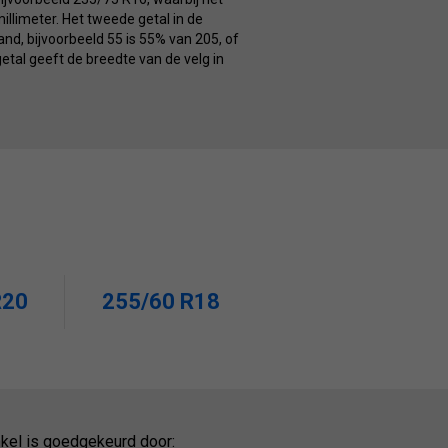
illimeter. Het tweede getal in de
nd, bijvoorbeeld 55 is 55% van 205, of
getal geeft de breedte van de velg in
R20
255/60 R18
kel is goedgekeurd door: