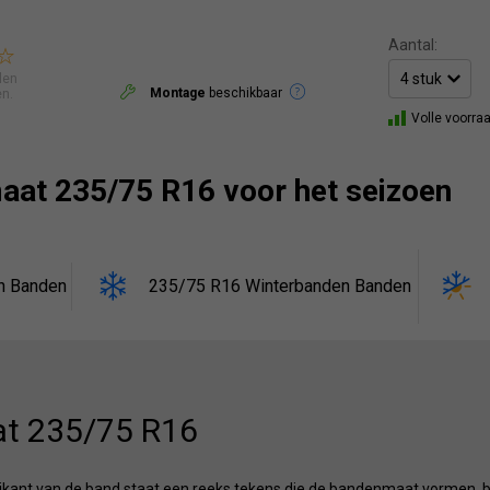
Aantal:
len
Montage
beschikbaar
en.
Volle voorra
aat 235/75 R16 voor het seizoen
n Banden
235/75 R16 Winterbanden Banden
t 235/75 R16
ijkant van de band staat een reeks tekens die de bandenmaat vormen, b