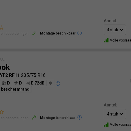
Aantal:
Montage
beschikbaar
len beoordelingen.
Volle voorra
SSE
ook
 AT2 RF11
235/75 R16
D
D
B 72dB
g beschermrand
Aantal:
Montage
beschikbaar
len beoordelingen.
Volle voorra