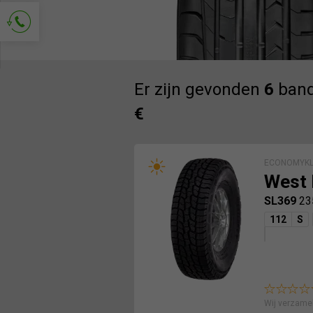
Vraag om contact
Er zijn gevonden
6
band
€
ECONOMYKL
West 
SL369
23
112
S
Wij verzame