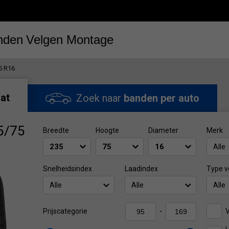
nden
Velgen
Montage
5 R16
at
Zoek naar
banden per auto
5/75
Breedte
Hoogte
Diameter
Merk
Alle
Snelheidsindex
Laadindex
Type v
Alle
Alle
Alle
V
Prijscategorie
-