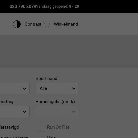
020 790 2079
Vandaag geopend:
8 - 20
Contrast
Winkelmand
Soort band
Alle
oertuig
Homologatie (merk)
erstevigd
Run On Flat