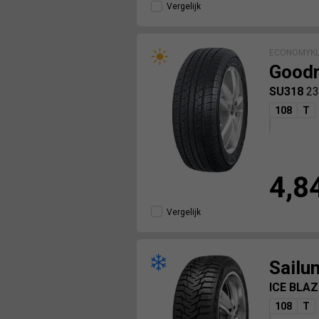
Vergelijk
ECONOMYKL
Goodr
SU318
23
108
T
4,8
Vergelijk
Sailu
ICE BLA
108
T