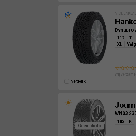
MIDDENKLA
Hank
Dynapro
112
T
XL
Vel
Wij verzame
Vergelijk
Journ
WN03
23
102
K
Geen photo