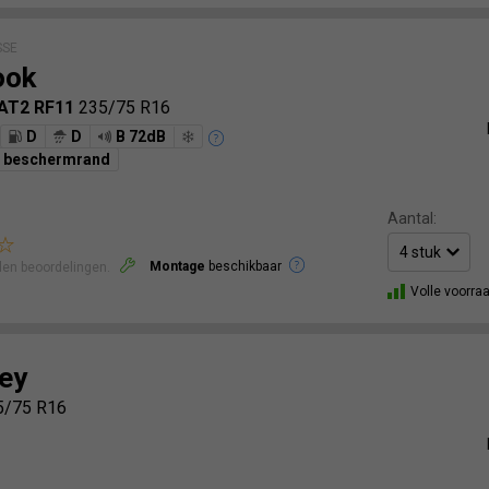
SSE
ook
 AT2 RF11
235/75 R16
D
D
B 72dB
g beschermrand
Aantal:
Montage
beschikbaar
len beoordelingen.
Volle voorra
ey
5/75 R16