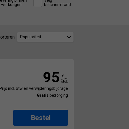
evering binnen
Velg
2 werkdagen
beschermrand
orteren
Populariteit
95
€
stuk
Prijs incl. btw en verwijderingsbijdrage
Gratis
bezorging
Bestel