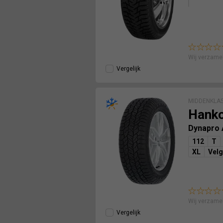
Wij verzame
Vergelijk
MIDDENKLA
Hank
Dynapro
112
T
XL
Vel
Wij verzame
Vergelijk