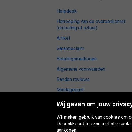
Helpdesk
Herroeping van de overeenkomst
(omruiling of retour)
Artikel
Garantieclaim
Betalingsmethoden
Algemene voorwaarden
Banden reviews
Montagepunt
Digitale toegankelijkheid
Wij geven om jouw privacy
Wij maken gebruik van cookies om de
Door akkoord te gaan met alle cooki
aankopen.
Oponeo-groep