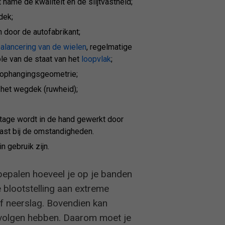
ame de kwaliteit en de slijtvastheid;
dek;
 door de autofabrikant;
balancering van de wielen
, regelmatige
ole van de staat van het
loopvlak
;
e ophangingsgeometrie;
 het wegdek (ruwheid);
ijtage wordt in de hand gewerkt door
 past bij de omstandigheden.
n gebruik zijn.
e bepalen hoeveel je op je banden
e blootstelling aan extreme
f neerslag. Bovendien kan
gevolgen hebben. Daarom moet je