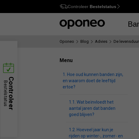
Controleer
Bestelstatus
Option
M
Ba
Oponeo
Blog
Advies
De levensduu
Menu
Hoe oud kunnen banden zijn,
Controleer
en waarom doet de leeftijd
Bestelstatus
ertoe?
Wat beïnvloedt het
aantal jaren dat banden
goed blijven?
Hoeveel jaar kun je
rijden op winter-, zomer- en