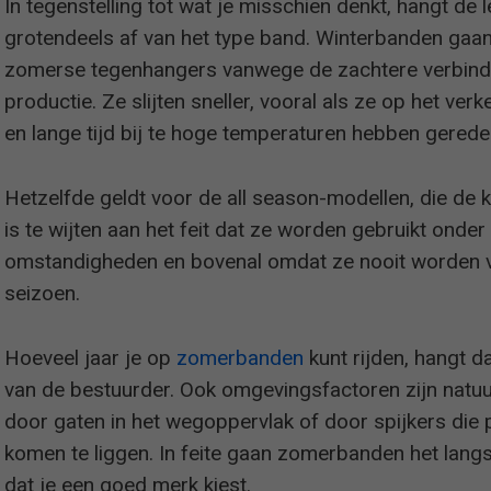
In tegenstelling tot wat je misschien denkt, hangt de
grotendeels af van het type band. Winterbanden gaa
zomerse tegenhangers vanwege de zachtere verbindi
productie. Ze slijten sneller, vooral als ze op het 
en lange tijd bij te hoge temperaturen hebben gerede
Hetzelfde geldt voor de all season-modellen, die de 
is te wijten aan het feit dat ze worden gebruikt onde
omstandigheden en bovenal omdat ze nooit worden v
seizoen.
Hoeveel jaar je op
zomerbanden
kunt rijden, hangt da
van de bestuurder. Ook omgevingsfactoren zijn natuur
door gaten in het wegoppervlak of door spijkers die 
komen te liggen. In feite gaan zomerbanden het lang
dat je een goed merk kiest.