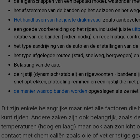
de eigenschappen van een bepaald model, waaronder met n
het afstemmen van de banden op het seizoen en het weg
Het handhaven van het juiste drukniveau
, zoals aanbevolen
een goede voorbereiding op het rijden, inclusief juiste
uit
rotatie van de banden (indien nodig) en regelmatige contr
het type aandrijving van de auto en de afstellingen van d
het type afgelegde routes (stad, snelweg, bergwegen) en
Belasting van de auto;
de rijstijl (dynamisch/stabiel) en rijgewoonten - bandensl
snel optrekken, plotseling remmen en een rijstijl die niet
de manier waarop banden worden
opgeslagen als ze niet i
Dit zijn enkele belangrijke maar niet alle factoren di
kunt rijden. Andere zaken zijn ook belangrijk, zoals d
temperaturen (hoog en laag) maar ook aan zonlicht o
contact met chemicaliën zoals olie of vet ernstige 