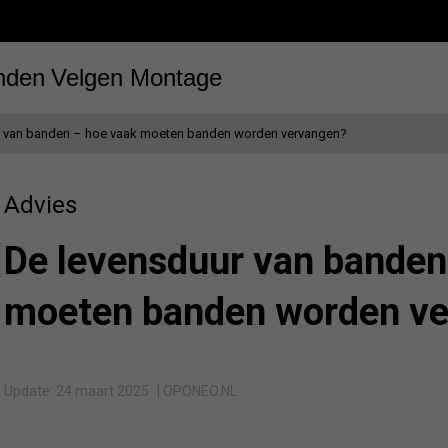
nden
Velgen
Montage
r van banden – hoe vaak moeten banden worden vervangen?
Advies
De levensduur van banden
moeten banden worden v
Update: 24 maart 2025
| OPONEO.NL