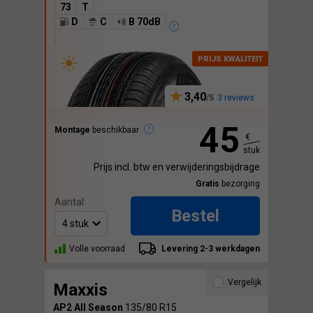
73
T
D
C
B 70dB
3,40
3 reviews
45
Montage
beschikbaar
€
stuk
Prijs incl. btw en verwijderingsbijdrage
Gratis
bezorging
Aantal:
Bestel
Volle voorraad
Levering 2-3 werkdagen
Vergelijk
Maxxis
AP2 All Season
135/80 R15