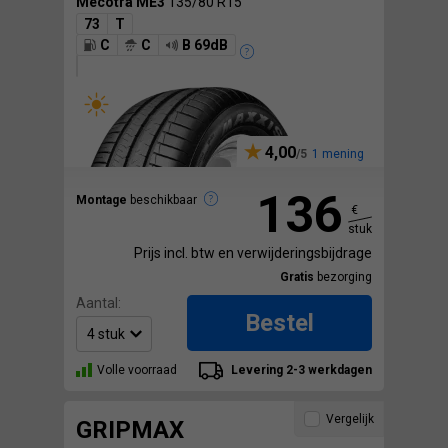
Mecotra ME3
135/80 R15
73
T
C
C
B 69dB
4,00
1 mening
136
Montage
beschikbaar
€
stuk
Prijs incl. btw en verwijderingsbijdrage
Gratis
bezorging
Aantal:
Bestel
Volle voorraad
Levering 2-3 werkdagen
Vergelijk
GRIPMAX