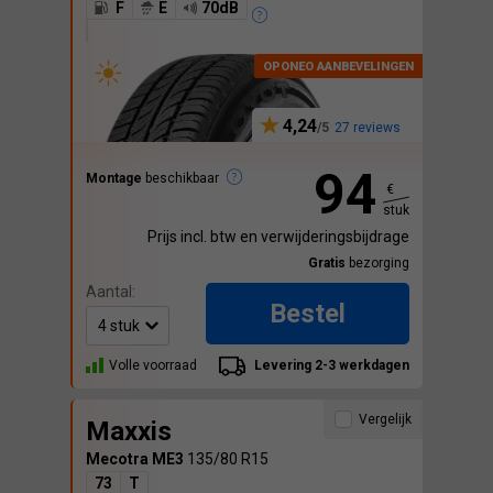
F
E
70dB
4,24
27 reviews
94
Montage
beschikbaar
€
stuk
Prijs incl. btw en verwijderingsbijdrage
Gratis
bezorging
Aantal:
Bestel
Volle voorraad
Levering 2-3 werkdagen
Vergelijk
Maxxis
Mecotra ME3
135/80 R15
73
T