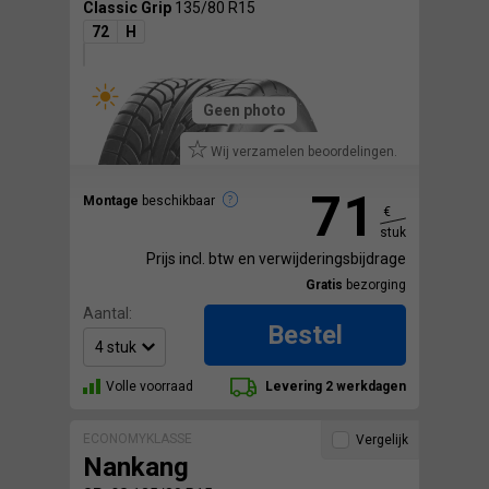
Classic Grip
135/80 R15
72
H
Geen photo
Wij verzamelen beoordelingen.
71
Montage
beschikbaar
€
stuk
Prijs incl. btw en verwijderingsbijdrage
Gratis
bezorging
Aantal:
Bestel
Volle voorraad
Levering 2 werkdagen
ECONOMYKLASSE
Vergelijk
Nankang