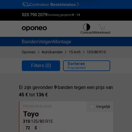
Controleer
Bestelstatus
Ctrl
M
020 790 2079
Vandaag geopend:
8 - 14
Contrast
Winkelmand
Banden
Velgen
Montage
Oponeo
Autobanden
15 inch
135/80 R15
Sorteren
Filters
(0)
Populariteit
Er zijn gevonden
9
banden tegen een prijs van
45 €
tot
136 €
PREMIUM KLASSE
Vergelijk
Toyo
310
135/80 R15
72
S