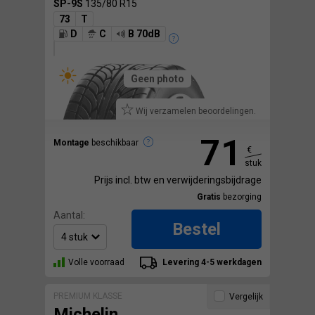
SP-9S
135/80 R15
73
T
D
C
B 70dB
Geen photo
Wij verzamelen beoordelingen.
71
Montage
beschikbaar
€
stuk
Prijs incl. btw en verwijderingsbijdrage
Gratis
bezorging
Aantal:
Bestel
Volle voorraad
Levering 4-5 werkdagen
PREMIUM KLASSE
Vergelijk
Michelin