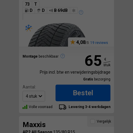
73
T
D
D
B 69dB
4,08
19 reviews
65
Montage
beschikbaar
€
stuk
Prijs incl. btw en verwijderingsbijdrage
Gratis
bezorging
Aantal:
Bestel
Volle voorraad
Levering 3-4 werkdagen
Vergelijk
Maxxis
AP2 All Season
135/80 R15