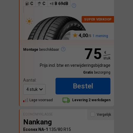
C
C
B 69dB
4,00
1 mening
75
Montage
beschikbaar
€
stuk
Prijs incl. btw en verwijderingsbijdrage
Gratis
bezorging
Aantal:
Bestel
Lage voorraad
Levering 2 werkdagen
ECONOMYKLASSE
Vergelijk
Nankang
Econex NA-1
135/80 R15