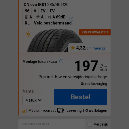
iON evo IK01
235/40 R20
96
V
EV
EV
A
A
A 69dB
XL
Velg beschermrand
4,32
1 mening
197
Montage
beschikbaar
€
stuk
Prijs incl. btw en verwijderingsbijdrage
Gratis
bezorging
Aantal:
Bestel
Medium voorraad
Levering 2-3 werkdagen
PREMIUM KLASSE
Vergelijk