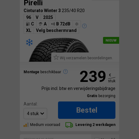
Pirelli
Cinturato Winter 3
235/40 R20
96
V
2025
C
A
B 72dB
XL
Velg beschermrand
Wij verzamelen beoordelingen.
239
Montage
beschikbaar
€
stuk
Prijs incl. btw en verwijderingsbijdrage
Gratis
bezorging
Aantal:
Bestel
Medium voorraad
Levering 2 werkdagen