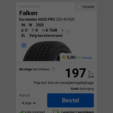
MIDDENKLASSE
Vergelijk
Falken
Eurowinter HS02 PRO
235/40 R20
96
W
2025
D
B
B 70dB
XL
Velg beschermrand
5,00
1 mening
197
Montage
beschikbaar
€
stuk
Prijs incl. btw en verwijderingsbijdrage
Gratis
bezorging
Aantal:
Bestel
Volle voorraad
Levering 2 werkdagen