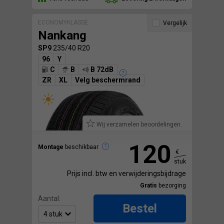
ECONOMYKLASSE
Vergelijk
Nankang
SP9
235/40 R20
96
Y
C
B
B 72dB
ZR
XL
Velg beschermrand
Wij verzamelen beoordelingen.
120
Montage
beschikbaar
€
stuk
Prijs incl. btw en verwijderingsbijdrage
Gratis
bezorging
Aantal:
Bestel