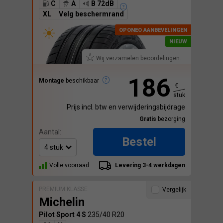
C
A
B 72dB
XL
Velg beschermrand
Wij verzamelen beoordelingen.
186
Montage
beschikbaar
€
stuk
Prijs incl. btw en verwijderingsbijdrage
Gratis
bezorging
Aantal:
Bestel
Volle voorraad
Levering 3-4 werkdagen
PREMIUM KLASSE
Vergelijk
Michelin
Pilot Sport 4 S
235/40 R20