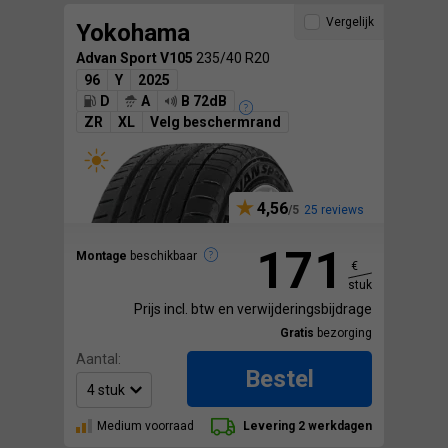
Vergelijk
Yokohama
Advan Sport V105
235/40 R20
96
Y
2025
D
A
B 72dB
ZR
XL
Velg beschermrand
4,56
25 reviews
171
Montage
beschikbaar
€
stuk
Prijs incl. btw en verwijderingsbijdrage
Gratis
bezorging
Aantal:
Bestel
Medium voorraad
Levering 2 werkdagen