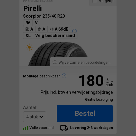
PREMIUM KLASSE
Vergelijk
Pirelli
Scorpion
235/40 R20
96
V
A
A
A 69dB
XL
Velg beschermrand
Wij verzamelen beoordelingen.
180
Montage
beschikbaar
€
stuk
Prijs incl. btw en verwijderingsbijdrage
Gratis
bezorging
Aantal:
Bestel
Volle voorraad
Levering 2-3 werkdagen