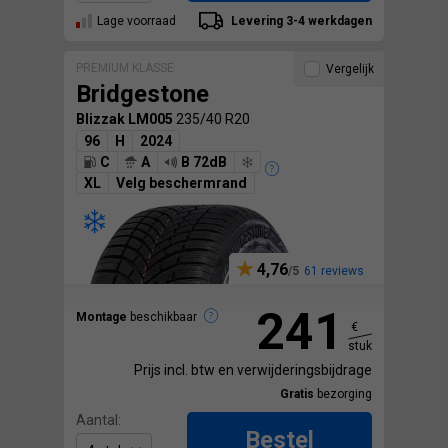
Lage voorraad
Levering 3-4 werkdagen
PREMIUM KLASSE
Vergelijk
Bridgestone
Blizzak LM005
235/40 R20
96
H
2024
C
A
B 72dB
XL
Velg beschermrand
4,76
61 reviews
241
Montage
beschikbaar
€
stuk
Prijs incl. btw en verwijderingsbijdrage
Gratis
bezorging
Aantal:
Bestel