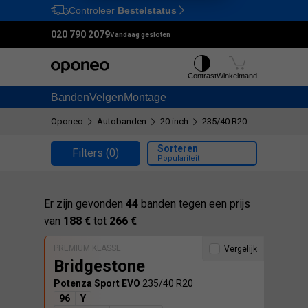
Controleer
Bestelstatus
Ctrl
M
020 790 2079
Vandaag gesloten
Contrast
Winkelmand
Banden
Velgen
Montage
Oponeo
Autobanden
20 inch
235/40 R20
Sorteren
Filters
(0)
Populariteit
Er zijn gevonden
44
banden tegen een prijs
van
188 €
tot
266 €
PREMIUM KLASSE
Vergelijk
Bridgestone
Potenza Sport EVO
235/40 R20
96
Y