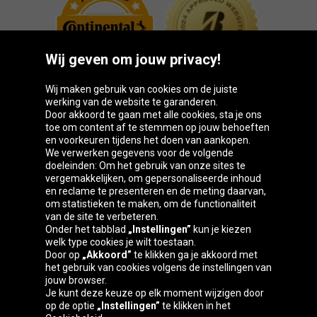
Wij geven om jouw privacy!
Wij maken gebruik van cookies om de juiste
werking van de website te garanderen.
Door akkoord te gaan met alle cookies, sta je ons
toe om content af te stemmen op jouw behoeften
Oponeo-groep
en voorkeuren tijdens het doen van aankopen.
We verwerken gegevens voor de volgende
doeleinden: Om het gebruik van onze sites te
vergemakkelijken, om gepersonaliseerde inhoud
en reclame te presenteren en de meting daarvan,
Belgique
Česká
Deutschland
Éire
om statistieken te maken, om de functionaliteit
republika
van de site te verbeteren.
Onder het tabblad
„Instellingen”
kun je kiezen
welk type cookies je wilt toestaan.
Door op
„Akkoord”
te klikken ga je akkoord met
España
France
Italia
Magyarország
het gebruik van cookies volgens de instellingen van
jouw browser.
Je kunt deze keuze op elk moment wijzigen door
op de optie
„Instellingen”
te klikken in het