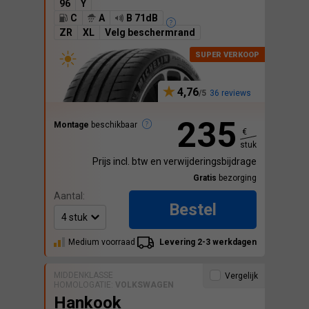
96
Y
C
A
B 71dB
ZR
XL
Velg beschermrand
4,76
36 reviews
235
Montage
beschikbaar
€
stuk
Prijs incl. btw en verwijderingsbijdrage
Gratis
bezorging
Aantal:
Bestel
Medium voorraad
Levering 2-3 werkdagen
MIDDENKLASSE
Vergelijk
HOMOLOGATIE:
VOLKSWAGEN
Hankook