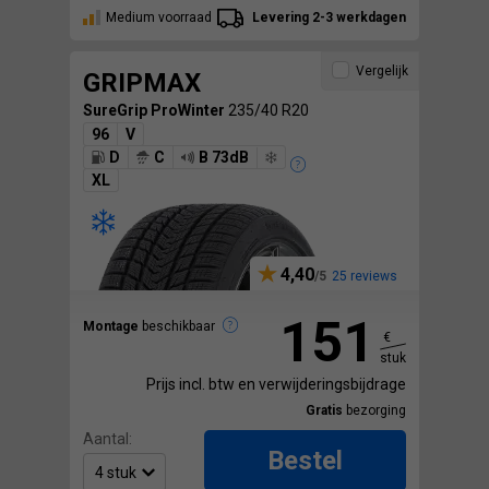
Medium voorraad
Levering 2-3 werkdagen
Vergelijk
GRIPMAX
SureGrip ProWinter
235/40 R20
96
V
D
C
B 73dB
XL
4,40
25 reviews
151
Montage
beschikbaar
€
stuk
Prijs incl. btw en verwijderingsbijdrage
Gratis
bezorging
Aantal:
Bestel