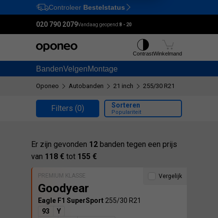
Controleer
Bestelstatus
Ctrl
M
020 790 2079
Vandaag geopend:
8 - 20
Contrast
Winkelmand
Banden
Velgen
Montage
Oponeo
Autobanden
21 inch
255/30 R21
Sorteren
Filters
(0)
Populariteit
Er zijn gevonden
12
banden tegen een prijs
van
118 €
tot
155 €
PREMIUM KLASSE
Vergelijk
Goodyear
Eagle F1 SuperSport
255/30 R21
93
Y