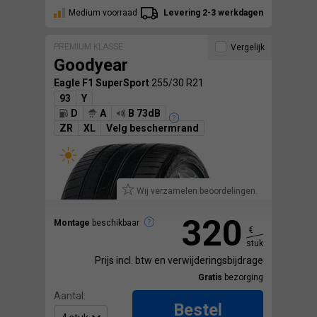
Medium voorraad
Levering 2-3 werkdagen
PREMIUM KLASSE
Vergelijk
Goodyear
Eagle F1 SuperSport
255/30 R21
93
Y
D
A
B 73dB
ZR
XL
Velg beschermrand
Wij verzamelen beoordelingen.
320
Montage
beschikbaar
€
stuk
Prijs incl. btw en verwijderingsbijdrage
Gratis
bezorging
Aantal:
Bestel