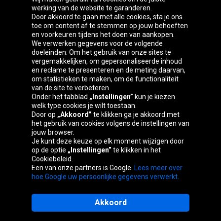
werking van de website te garanderen.
Door akkoord te gaan met alle cookies, sta je ons
toe om content af te stemmen op jouw behoeften
Oponeo-groep
en voorkeuren tijdens het doen van aankopen.
We verwerken gegevens voor de volgende
doeleinden: Om het gebruik van onze sites te
vergemakkelijken, om gepersonaliseerde inhoud
en reclame te presenteren en de meting daarvan,
Belgique
Česká
Deutschland
Éire
om statistieken te maken, om de functionaliteit
republika
van de site te verbeteren.
Onder het tabblad
„Instellingen”
kun je kiezen
welk type cookies je wilt toestaan.
Door op
„Akkoord”
te klikken ga je akkoord met
España
France
Italia
Magyarország
het gebruik van cookies volgens de instellingen van
jouw browser.
Je kunt deze keuze op elk moment wijzigen door
op de optie
„Instellingen”
te klikken in het
Cookiebeleid.
Österreich
Polska
Slovenská
United
Een van onze partners is Google.
Lees meer over
republika
Kingdom
hoe Google uw persoonlijke gegevens verwerkt.
Akkoord
Sitemaps