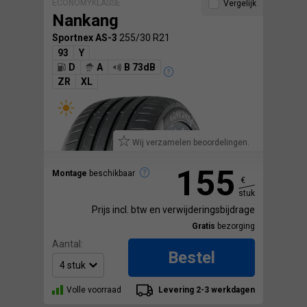
ECONOMYKLASSE
Vergelijk
Nankang
Sportnex AS-3
255/30 R21
93
Y
D
A
B 73dB
ZR
XL
Wij verzamelen beoordelingen.
155
Montage
beschikbaar
€
stuk
Prijs incl. btw en verwijderingsbijdrage
Gratis
bezorging
Aantal:
Bestel
Volle voorraad
Levering 2-3 werkdagen