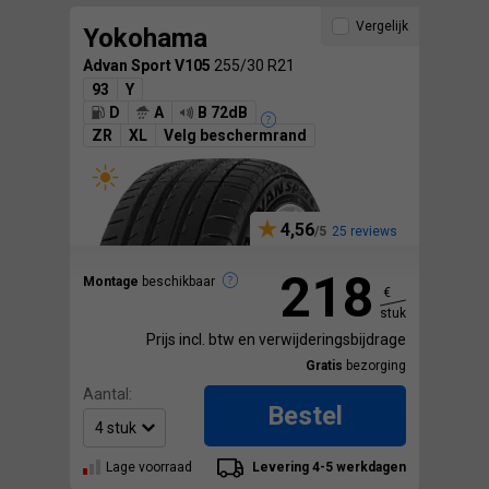
Vergelijk
Yokohama
Advan Sport V105
255/30 R21
93
Y
D
A
B 72dB
ZR
XL
Velg beschermrand
4,56
25 reviews
218
Montage
beschikbaar
€
stuk
Prijs incl. btw en verwijderingsbijdrage
Gratis
bezorging
Aantal:
Bestel
Lage voorraad
Levering 4-5 werkdagen