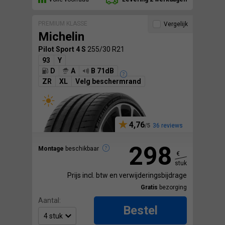
PREMIUM KLASSE
Vergelijk
Michelin
Pilot Sport 4 S
255/30 R21
93
Y
D
A
B 71dB
ZR
XL
Velg beschermrand
4,76
36 reviews
298
Montage
beschikbaar
€
stuk
Prijs incl. btw en verwijderingsbijdrage
Gratis
bezorging
Aantal:
Bestel