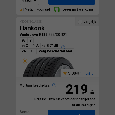
Medium voorraad
Levering 2 werkdagen
MIDDENKLASSE
Vergelijk
Hankook
Ventus evo K137
255/30 R21
93
Y
C
A
B 71dB
ZR
XL
Velg beschermrand
5,00
1 mening
219
Montage
beschikbaar
€
stuk
Prijs incl. btw en verwijderingsbijdrage
Gratis
bezorging
Aantal: