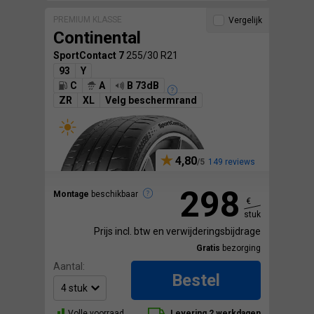
PREMIUM KLASSE
Vergelijk
Continental
SportContact 7
255/30 R21
93
Y
C
A
B 73dB
ZR
XL
Velg beschermrand
4,80
149 reviews
298
Montage
beschikbaar
€
stuk
Prijs incl. btw en verwijderingsbijdrage
Gratis
bezorging
Aantal:
Bestel
Volle voorraad
Levering 2 werkdagen