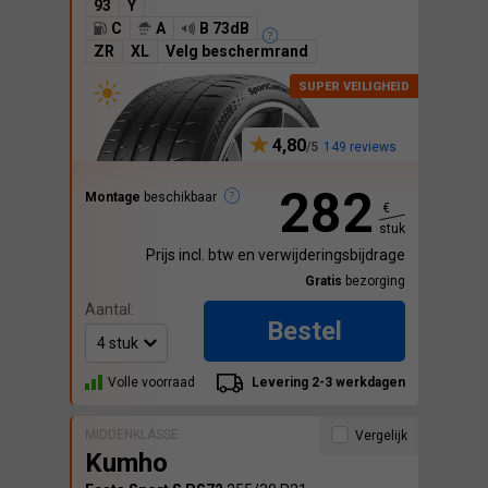
93
Y
C
A
B 73dB
ZR
XL
Velg beschermrand
4,80
149 reviews
282
Montage
beschikbaar
€
stuk
Prijs incl. btw en verwijderingsbijdrage
Gratis
bezorging
Aantal:
Bestel
Volle voorraad
Levering 2-3 werkdagen
MIDDENKLASSE
Vergelijk
Kumho