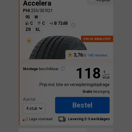
Vergelijk
Accelera
PHI
255/30 R21
95
W
C
C
B 72dB
ZR
XL
3,76
140 reviews
118
Montage
beschikbaar
€
stuk
Prijs incl. btw en verwijderingsbijdrage
Gratis
bezorging
Aantal:
Bestel
Lage voorraad
Levering 2-3 werkdagen