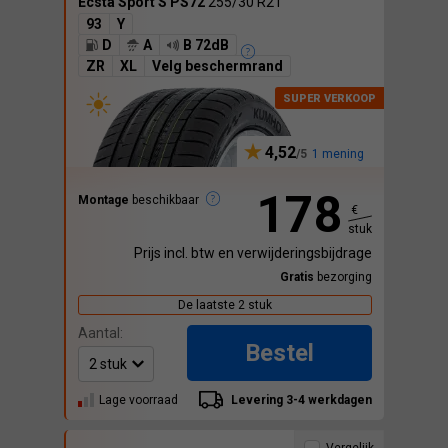
Ecsta Sport S PS72
255/30 R21
93
Y
D
A
B 72dB
ZR
XL
Velg beschermrand
4,52
1 mening
178
Montage
beschikbaar
€
stuk
Prijs incl. btw en verwijderingsbijdrage
Gratis
bezorging
De laatste 2 stuk
Aantal:
Bestel
Lage voorraad
Levering 3-4 werkdagen