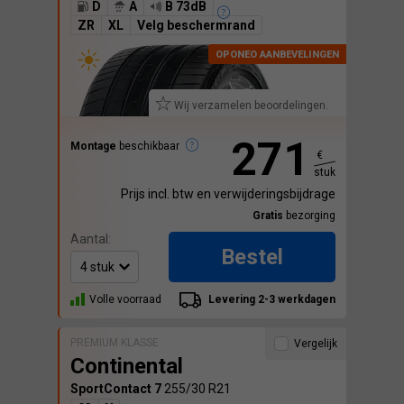
D
A
B 73dB
ZR
XL
Velg beschermrand
Wij verzamelen beoordelingen.
271
Montage
beschikbaar
€
stuk
Prijs incl. btw en verwijderingsbijdrage
Gratis
bezorging
Aantal:
Bestel
Volle voorraad
Levering 2-3 werkdagen
PREMIUM KLASSE
Vergelijk
Continental
SportContact 7
255/30 R21