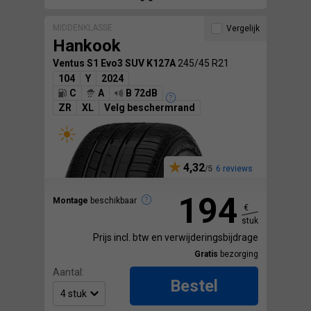
MIDDENKLASSE
Vergelijk
Hankook
Ventus S1 Evo3 SUV K127A
245/45 R21
104
Y
2024
C
A
B 72dB
ZR
XL
Velg beschermrand
4,32
6 reviews
194
Montage
beschikbaar
€
stuk
Prijs incl. btw en verwijderingsbijdrage
Gratis
bezorging
Aantal:
Bestel