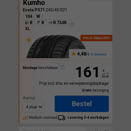
Kumho
Ecsta PS71
245/45 R21
104
W
B
B
B 72dB
XL
4,48
6 reviews
161
Montage
beschikbaar
€
stuk
Prijs incl. btw en verwijderingsbijdrage
Gratis
bezorging
Aantal:
Bestel
Medium voorraad
Levering 3-4 werkdagen