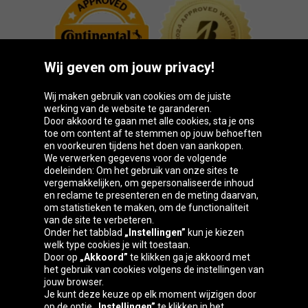
Wij geven om jouw privacy!
Wij maken gebruik van cookies om de juiste
werking van de website te garanderen.
Door akkoord te gaan met alle cookies, sta je ons
toe om content af te stemmen op jouw behoeften
Oponeo-groep
en voorkeuren tijdens het doen van aankopen.
We verwerken gegevens voor de volgende
doeleinden: Om het gebruik van onze sites te
vergemakkelijken, om gepersonaliseerde inhoud
en reclame te presenteren en de meting daarvan,
Belgique
Česká
Deutschland
Éire
om statistieken te maken, om de functionaliteit
republika
van de site te verbeteren.
Onder het tabblad
„Instellingen”
kun je kiezen
welk type cookies je wilt toestaan.
Door op
„Akkoord”
te klikken ga je akkoord met
España
France
Italia
Magyarország
het gebruik van cookies volgens de instellingen van
jouw browser.
Je kunt deze keuze op elk moment wijzigen door
op de optie
„Instellingen”
te klikken in het