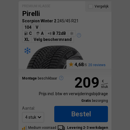
PREMIUM KLASSE
Vergelijk
Pirelli
Scorpion Winter 2
245/45 R21
104
V
C
A
B 72dB
XL
Velg beschermrand
4,68
20 reviews
209
Montage
beschikbaar
€
stuk
Prijs incl. btw en verwijderingsbijdrage
Gratis
bezorging
Aantal:
Bestel
Medium voorraad
Levering 2-3 werkdagen