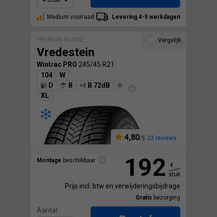
Medium voorraad
Levering 4-5 werkdagen
PREMIUM KLASSE
Vergelijk
Vredestein
Wintrac PRO
245/45 R21
104
W
D
B
B 72dB
XL
4,80
23 reviews
192
Montage
beschikbaar
€
stuk
Prijs incl. btw en verwijderingsbijdrage
Gratis
bezorging
Aantal: