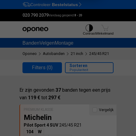
Controleer
Bestelstatus
Ctrl
M
020 790 2079
Vandaag geopend:
8 - 20
Contrast
Winkelmand
Banden
Velgen
Montage
Oponeo
Autobanden
21 inch
245/45 R21
Sorteren
Filters
(0)
Populariteit
Er zijn gevonden
37
banden tegen een prijs
van
119 €
tot
297 €
PREMIUM KLASSE
Vergelijk
Michelin
Pilot Sport 4 SUV
245/45 R21
104
W