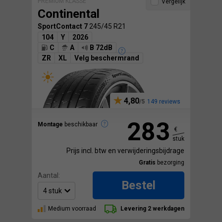
PREMIUM KLASSE
Vergelijk
Continental
SportContact 7
245/45 R21
104
Y
2026
C
A
B 72dB
ZR
XL
Velg beschermrand
4,80
149 reviews
283
Montage
beschikbaar
€
stuk
Prijs incl. btw en verwijderingsbijdrage
Gratis
bezorging
Aantal:
Bestel
Medium voorraad
Levering 2 werkdagen