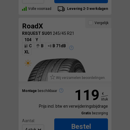
Volle voorraad
Levering 2-3 werkdagen
Vergelijk
RoadX
RXQUEST SU01
245/45 R21
104
Y
C
B
B 71dB
XL
Wij verzamelen beoordelingen.
119
Montage
beschikbaar
€
stuk
Prijs incl. btw en verwijderingsbijdrage
Gratis
bezorging
Aantal:
Bestel