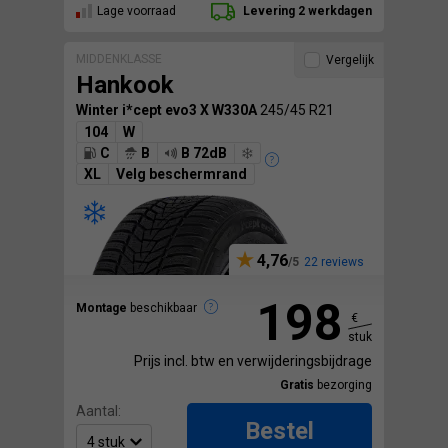
Lage voorraad
Levering 2 werkdagen
MIDDENKLASSE
Vergelijk
Hankook
Winter i*cept evo3 X W330A
245/45 R21
104
W
C
B
B 72dB
XL
Velg beschermrand
4,76
22 reviews
198
Montage
beschikbaar
€
stuk
Prijs incl. btw en verwijderingsbijdrage
Gratis
bezorging
Aantal:
Bestel