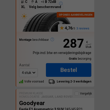
C
A
B 72dB
XL
Velg beschermrand
4,76
3 reviews
287
Montage
beschikbaar
€
stuk
Prijs incl. btw en verwijderingsbijdrage
Gratis
bezorging
Aantal:
Bestel
Volle voorraad
Levering 2-3 werkdagen
PREMIUM KLASSE
Vergelijk
HOMOLOGATIE:
JAGUAR, LAND ROVER
Goodyear
Eagle F1 Asymmetric 3 SUV
245/45 R21