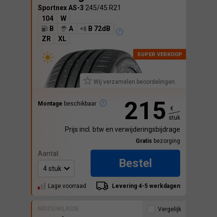
Sportnex AS-3
245/45 R21
104
W
B
A
B 72dB
ZR
XL
Wij verzamelen beoordelingen.
215
Montage
beschikbaar
€
stuk
Prijs incl. btw en verwijderingsbijdrage
Gratis
bezorging
Aantal:
Bestel
Lage voorraad
Levering 4-5 werkdagen
MIDDENKLASSE
Vergelijk