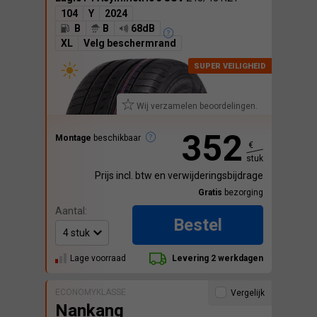
104
Y
2024
B
B
68dB
XL
Velg beschermrand
Wij verzamelen beoordelingen.
352
Montage
beschikbaar
€
stuk
Prijs incl. btw en verwijderingsbijdrage
Gratis
bezorging
Aantal:
Bestel
Lage voorraad
Levering 2 werkdagen
ECONOMYKLASSE
Vergelijk
Nankang