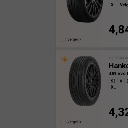
XL
Vel
4,8
Vergelijk
MIDDENKLA
Hank
iON evo 
93
V
XL
4,3
Vergelijk