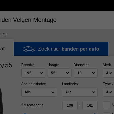
nden
Velgen
Montage
5 R18
at
Zoek naar
banden per auto
5/55
Breedte
Hoogte
Diameter
Merk
Alle
Snelheidsindex
Laadindex
Type v
Alle
Alle
Alle
V
Prijscategorie
-