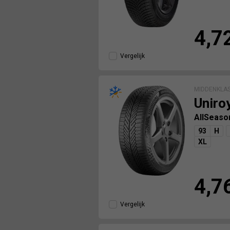
4,7
Vergelijk
MIDDENKLA
Uniro
AllSeaso
93
H
XL
4,7
Vergelijk