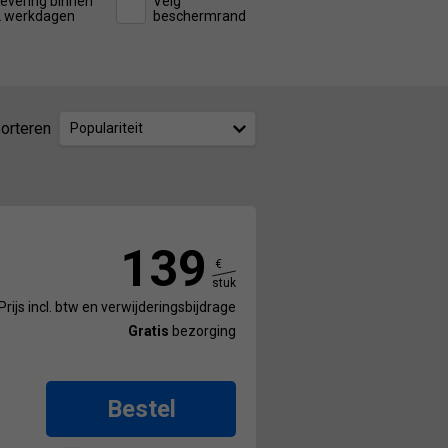
evering binnen
Velg
2 werkdagen
beschermrand
orteren
Populariteit
139
€
stuk
Prijs incl. btw en verwijderingsbijdrage
Gratis
bezorging
Bestel