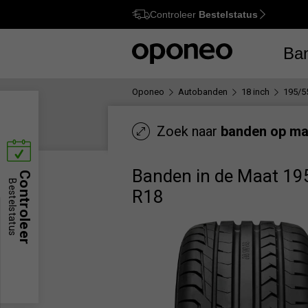
Controleer
Bestelstatus
Ctrl
M
Ba
Oponeo
Autobanden
18 inch
195/5
Zoek naar
banden op ma
Banden in de Maat 19
Controleer
Bestelstatus
R18