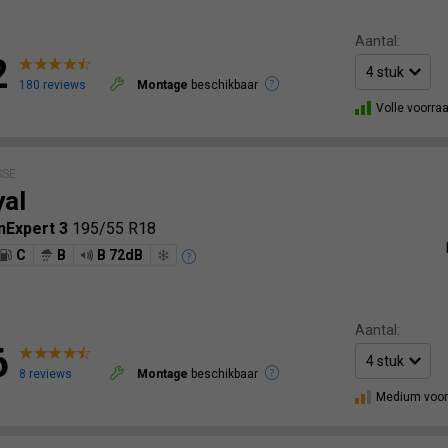
Aantal:
2
180 reviews
Montage
beschikbaar
Volle voorra
SSE
yal
nExpert 3
195/55 R18
C
B
B 72dB
Aantal:
6
8 reviews
Montage
beschikbaar
Medium voor