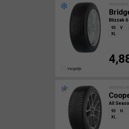
PREMIUM KL
Bridg
Blizzak 
93
V
XL
4,8
Vergelijk
MIDDENKLA
Coop
All Seas
93
H
XL