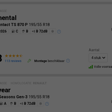
ASSE
nental
ntact TS 870 P
195/55 R18
2026
C
B
B 72dB
Aantal:
8
113 reviews
Montage
beschikbaar
Volle voorra
ASSE
HOMOLOGATIE:
RENAULT
year
4Seasons Gen-3
195/55 R18
A
B
B 72dB