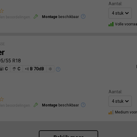
Aantal:
Montage
beschikbaar
len beoordelingen.
Volle voorra
SSE
er
95/55 R18
C
C
B 70dB
Aantal:
Montage
beschikbaar
len beoordelingen.
Medium voor