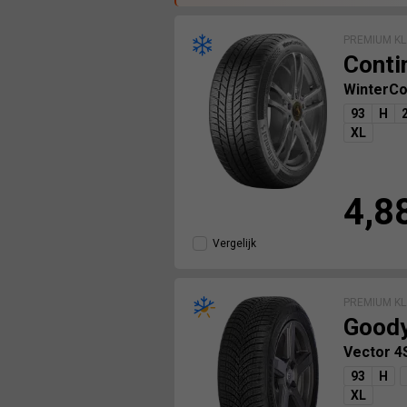
PREMIUM KL
Conti
WinterCo
93
H
XL
4,8
Vergelijk
PREMIUM KL
Good
Vector 
93
H
XL