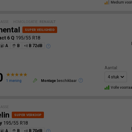
Medium voor
LASSE
HOMOLOGATIE:
RENAULT
nental
act 6 Q
195/55 R18
A
B
B 72dB
Aantal:
0
1 mening
Montage
beschikbaar
Volle voorra
LASSE
lin
cy
195/55 R18
A
B
B 70dB