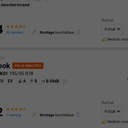
g beschermrand
Aantal:
4
32 reviews
Montage
beschikbaar
Medium voor
SSE
ook
IK01
195/55 R18
EV
EV
A
B
B 69dB
Aantal:
2
1 mening
Montage
beschikbaar
Medium voor