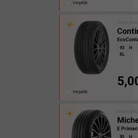
Vergelijk
PREMIUM K
Conti
EcoCont
93
H
XL
5,0
Vergelijk
PREMIUM K
Miche
E Prima
93
H