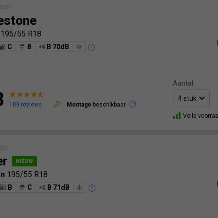
ASSE
estone
6
195/55 R18
C
B
B 70dB
Aantal:
8
109 reviews
Montage
beschikbaar
Volle voorra
SSE
er
on
195/55 R18
B
C
B 71dB