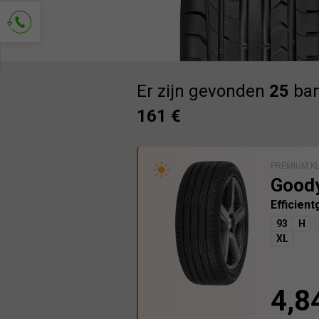
Vraag om contact
Er zijn gevonden
25
ban
161 €
PREMIUM K
Good
Efficien
93
H
XL
4,8