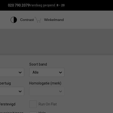
020 790 2079
Vandaag geopend:
8 - 20
Contrast
Winkelmand
Soort band
Alle
oertuig
Homologatie (merk)
erstevigd
Run On Flat