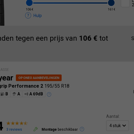
L
106 €
161 €
Hulp
den tegen een prijs van
106 €
tot
S
LASSE
year
tgrip Performance 2
195/55 R18
B
A
A 69dB
Aantal:
4
3 reviews
Montage
beschikbaar