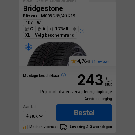
HOMOLOGATIE:
LAMBORGHINI
Bridgestone
Blizzak LM005
285/40 R19
107
W
C
A
B 73dB
XL
Velg beschermrand
4,76
61 reviews
243
Montage
beschikbaar
€
stuk
Prijs incl. btw en verwijderingsbijdrage
Gratis
bezorging
Aantal:
Bestel
Medium voorraad
Levering 2-3 werkdagen