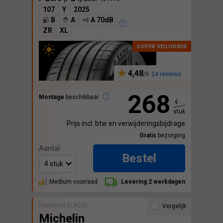
107
Y
2025
B
A
A 70dB
ZR
XL
4,48
24 reviews
268
Montage
beschikbaar
€
stuk
Prijs incl. btw en verwijderingsbijdrage
Gratis
bezorging
Aantal:
Bestel
Medium voorraad
Levering 2 werkdagen
PREMIUM KLASSE
Vergelijk
Michelin