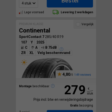
Bestel
Lage voorraad
Levering 2 werkdagen
PREMIUM KLASSE
Vergelijk
Continental
SportContact 7
285/40 R19
107
Y
2025
C
A
B 75dB
ZR
XL
Velg beschermrand
4,80
149 reviews
279
Montage
beschikbaar
€
stuk
Prijs incl. btw en verwijderingsbijdrage
Gratis
bezorging