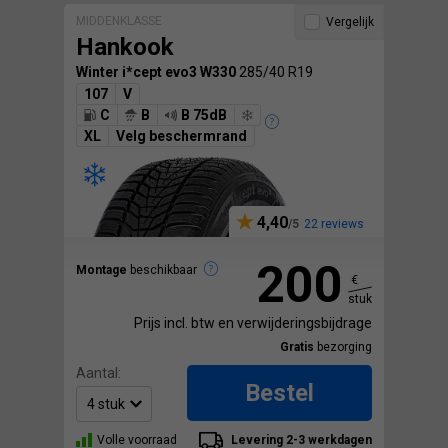
MIDDENKLASSE
Vergelijk
Hankook
Winter i*cept evo3 W330
285/40 R19
107
V
C
B
B 75dB
XL
Velg beschermrand
4,40
22 reviews
200
Montage
beschikbaar
€
stuk
Prijs incl. btw en verwijderingsbijdrage
Gratis
bezorging
Aantal:
Bestel
Volle voorraad
Levering 2-3 werkdagen