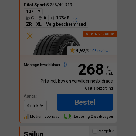
Pilot Sport 5
285/40 R19
107
Y
C
A
B 75dB
ZR
XL
Velg beschermrand
4,92
106 reviews
268
Montage
beschikbaar
€
stuk
Prijs incl. btw en verwijderingsbijdrage
Gratis
bezorging
Aantal:
Bestel
Medium voorraad
Levering 2 werkdagen
Vergelijk
Sailun