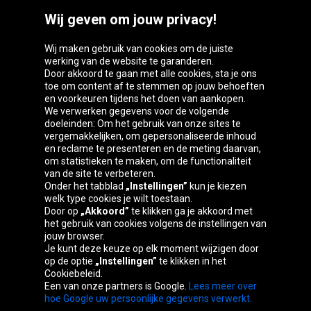
Wij geven om jouw privacy!
Wij maken gebruik van cookies om de juiste
werking van de website te garanderen.
Door akkoord te gaan met alle cookies, sta je ons
toe om content af te stemmen op jouw behoeften
Oponeo-groep
en voorkeuren tijdens het doen van aankopen.
We verwerken gegevens voor de volgende
doeleinden: Om het gebruik van onze sites te
vergemakkelijken, om gepersonaliseerde inhoud
en reclame te presenteren en de meting daarvan,
Belgique
Česká
Deutschland
Éire
om statistieken te maken, om de functionaliteit
republika
van de site te verbeteren.
Onder het tabblad
„Instellingen”
kun je kiezen
welk type cookies je wilt toestaan.
Door op
„Akkoord”
te klikken ga je akkoord met
España
France
Italia
Magyarország
het gebruik van cookies volgens de instellingen van
jouw browser.
Je kunt deze keuze op elk moment wijzigen door
op de optie
„Instellingen”
te klikken in het
Cookiebeleid.
Österreich
Polska
Slovenská
United
Een van onze partners is Google.
Lees meer over
republika
Kingdom
hoe Google uw persoonlijke gegevens verwerkt.