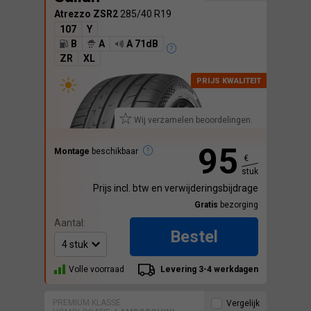
Atrezzo ZSR2
285/40 R19
107
Y
B
A
A 71dB
ZR
XL
Wij verzamelen beoordelingen.
95
Montage
beschikbaar
€
stuk
Prijs incl. btw en verwijderingsbijdrage
Gratis
bezorging
Aantal:
Bestel
Volle voorraad
Levering 3-4 werkdagen
PREMIUM KLASSE
Vergelijk