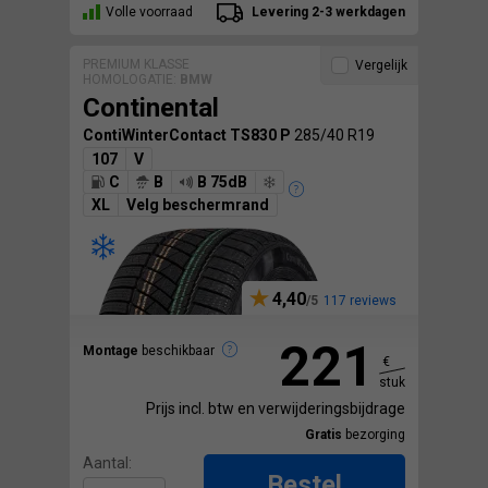
Volle voorraad
Levering 2-3 werkdagen
PREMIUM KLASSE
Vergelijk
HOMOLOGATIE:
BMW
Continental
ContiWinterContact TS830 P
285/40 R19
107
V
C
B
B 75dB
XL
Velg beschermrand
4,40
117 reviews
221
Montage
beschikbaar
€
stuk
Prijs incl. btw en verwijderingsbijdrage
Gratis
bezorging
Aantal:
Bestel