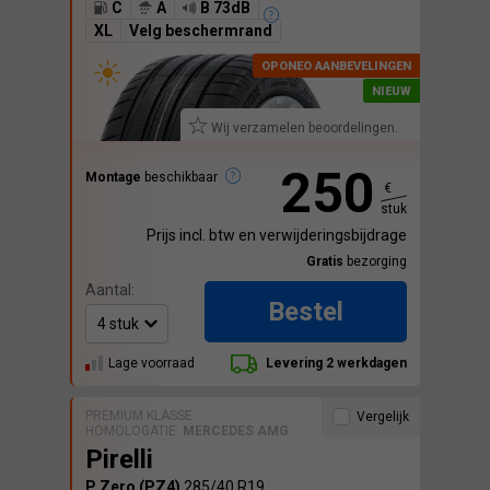
C
A
B 73dB
XL
Velg beschermrand
Wij verzamelen beoordelingen.
250
Montage
beschikbaar
€
stuk
Prijs incl. btw en verwijderingsbijdrage
Gratis
bezorging
Aantal:
Bestel
Lage voorraad
Levering 2 werkdagen
PREMIUM KLASSE
Vergelijk
HOMOLOGATIE:
MERCEDES AMG
Pirelli
P Zero (PZ4)
285/40 R19