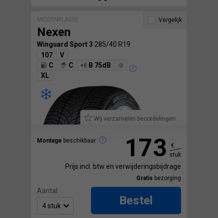
MIDDENKLASSE
Vergelijk
Nexen
Winguard Sport 3
285/40 R19
107
V
C
C
B 75dB
XL
Wij verzamelen beoordelingen.
173
Montage
beschikbaar
€
stuk
Prijs incl. btw en verwijderingsbijdrage
Gratis
bezorging
Aantal:
Bestel