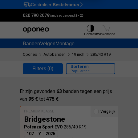
Controleer
Bestelstatus
Ctrl
M
020 790 2079
Vandaag geopend:
8 - 20
Contrast
Winkelmand
Banden
Velgen
Montage
Oponeo
Autobanden
19 inch
285/40 R19
Sorteren
Filters
(0)
Populariteit
Er zijn gevonden
63
banden tegen een prijs
van
95 €
tot
475 €
PREMIUM KLASSE
Vergelijk
Bridgestone
Potenza Sport EVO
285/40 R19
107
Y
2025