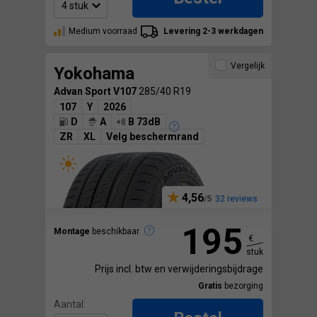
Medium voorraad
Levering 2-3 werkdagen
Vergelijk
Yokohama
Advan Sport V107
285/40 R19
107
Y
2026
D
A
B 73dB
ZR
XL
Velg beschermrand
4,56
32 reviews
195
Montage
beschikbaar
€
stuk
Prijs incl. btw en verwijderingsbijdrage
Gratis
bezorging
Aantal: