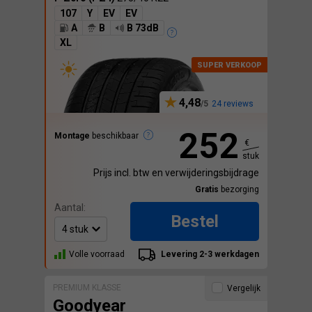
107
Y
EV
EV
A
B
B 73dB
XL
4,48
24 reviews
252
Montage
beschikbaar
€
stuk
Prijs incl. btw en verwijderingsbijdrage
Gratis
bezorging
Aantal:
Bestel
Volle voorraad
Levering 2-3 werkdagen
PREMIUM KLASSE
Vergelijk
Goodyear