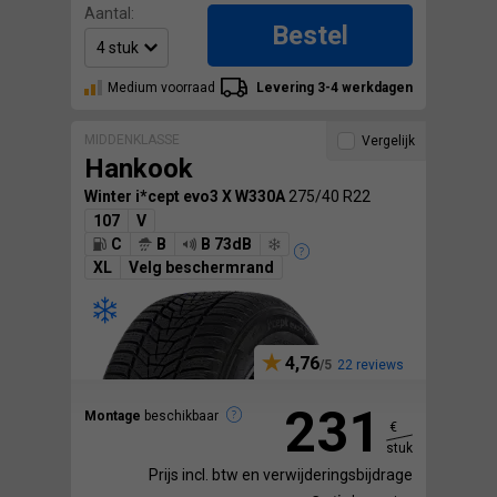
Aantal:
Bestel
Medium voorraad
Levering 3-4 werkdagen
MIDDENKLASSE
Vergelijk
Hankook
Winter i*cept evo3 X W330A
275/40 R22
107
V
C
B
B 73dB
XL
Velg beschermrand
4,76
22 reviews
231
Montage
beschikbaar
€
stuk
Prijs incl. btw en verwijderingsbijdrage