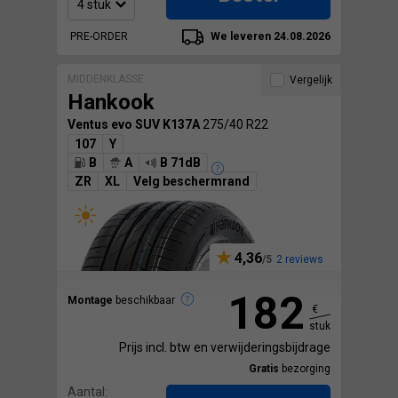
PRE-ORDER
We leveren 24.08.2026
MIDDENKLASSE
Vergelijk
Hankook
Ventus evo SUV K137A
275/40 R22
107
Y
B
A
B 71dB
ZR
XL
Velg beschermrand
4,36
2 reviews
182
Montage
beschikbaar
€
stuk
Prijs incl. btw en verwijderingsbijdrage
Gratis
bezorging
Aantal: