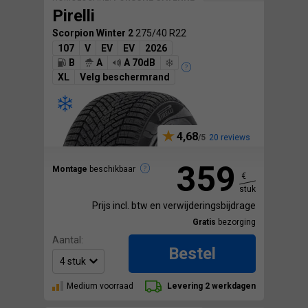
Pirelli
Scorpion Winter 2
275/40 R22
107
V
EV
EV
2026
B
A
A 70dB
XL
Velg beschermrand
4,68
20 reviews
359
Montage
beschikbaar
€
stuk
Prijs incl. btw en verwijderingsbijdrage
Gratis
bezorging
Aantal:
Bestel
Medium voorraad
Levering 2 werkdagen