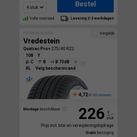
Bestel
Volle voorraad
Levering 2-3 werkdagen
PREMIUM KLASSE
Vergelijk
Vredestein
Quatrac Pro+
275/40 R22
108
Y
C
B
B 73dB
XL
Velg beschermrand
4,72
85 reviews
226
Montage
beschikbaar
€
stuk
Prijs incl. btw en verwijderingsbijdrage
Gratis
bezorging