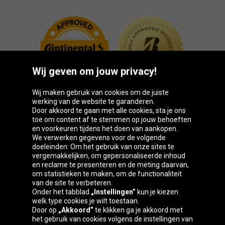
Wij geven om jouw privacy!
Wij maken gebruik van cookies om de juiste
werking van de website te garanderen.
Door akkoord te gaan met alle cookies, sta je ons
toe om content af te stemmen op jouw behoeften
Oponeo-groep
en voorkeuren tijdens het doen van aankopen.
We verwerken gegevens voor de volgende
doeleinden: Om het gebruik van onze sites te
vergemakkelijken, om gepersonaliseerde inhoud
en reclame te presenteren en de meting daarvan,
Belgique
Česká
Deutschland
Éire
om statistieken te maken, om de functionaliteit
republika
van de site te verbeteren.
Onder het tabblad
„Instellingen”
kun je kiezen
welk type cookies je wilt toestaan.
Door op
„Akkoord”
te klikken ga je akkoord met
España
France
Italia
Magyarország
het gebruik van cookies volgens de instellingen van