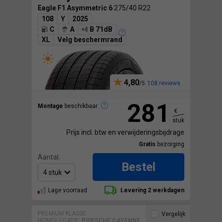
Eagle F1 Asymmetric 6
275/40 R22
108
Y
2025
C
A
B 71dB
XL
Velg beschermrand
4,80
108 reviews
281
Montage
beschikbaar
€
stuk
Prijs incl. btw en verwijderingsbijdrage
Gratis
bezorging
Aantal:
Bestel
Lage voorraad
Levering 2 werkdagen
PREMIUM KLASSE
Vergelijk
HOMOLOGATIE:
PORSCHE CAYENNE