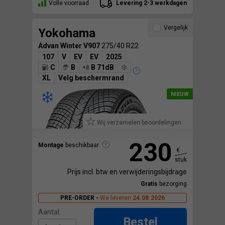
Volle voorraad
Levering 2-3 werkdagen
Vergelijk
Yokohama
Advan Winter V907
275/40 R22
107
V
EV
EV
2025
C
B
B 71dB
XL
Velg beschermrand
Wij verzamelen beoordelingen.
230
Montage
beschikbaar
€
stuk
Prijs incl. btw en verwijderingsbijdrage
Gratis
bezorging
PRE-ORDER -
We leveren
24.08.2026
Aantal:
Bestel