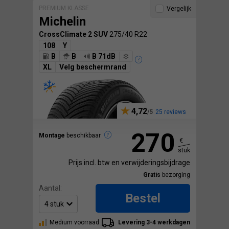
PREMIUM KLASSE
Vergelijk
Michelin
CrossClimate 2 SUV
275/40 R22
108
Y
B
B
B 71dB
XL
Velg beschermrand
4,72
25 reviews
270
Montage
beschikbaar
€
stuk
Prijs incl. btw en verwijderingsbijdrage
Gratis
bezorging
Aantal:
Bestel
Medium voorraad
Levering 3-4 werkdagen