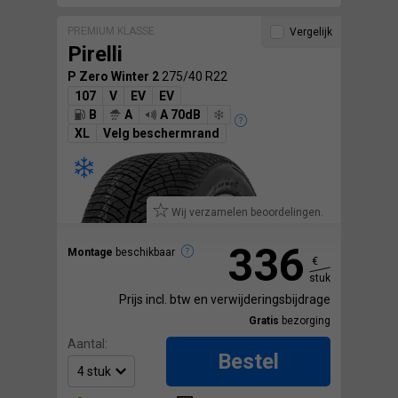
PREMIUM KLASSE
Vergelijk
Pirelli
P Zero Winter 2
275/40 R22
107
V
EV
EV
B
A
A 70dB
XL
Velg beschermrand
Wij verzamelen beoordelingen.
336
Montage
beschikbaar
€
stuk
Prijs incl. btw en verwijderingsbijdrage
Gratis
bezorging
Aantal:
Bestel