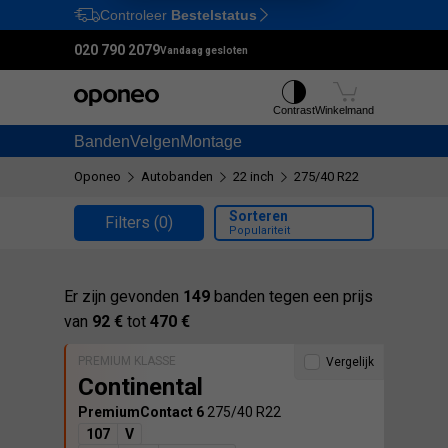
Controleer
Bestelstatus
Ctrl
M
020 790 2079
Vandaag gesloten
Contrast
Winkelmand
Banden
Velgen
Montage
Oponeo
Autobanden
22 inch
275/40 R22
Sorteren
Filters
(0)
Populariteit
Er zijn gevonden
149
banden tegen een prijs
van
92 €
tot
470 €
PREMIUM KLASSE
Vergelijk
Continental
PremiumContact 6
275/40 R22
107
V