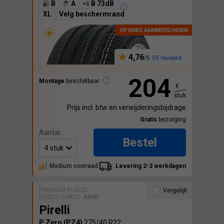
B
A
B 73dB
XL
Velg beschermrand
4,76
55 reviews
204
Montage
beschikbaar
€
stuk
Prijs incl. btw en verwijderingsbijdrage
Gratis
bezorging
Aantal:
Bestel
Medium voorraad
Levering 2-3 werkdagen
PREMIUM KLASSE
Vergelijk
HOMOLOGATIE:
BMW
Pirelli
P Zero (PZ4)
275/40 R22