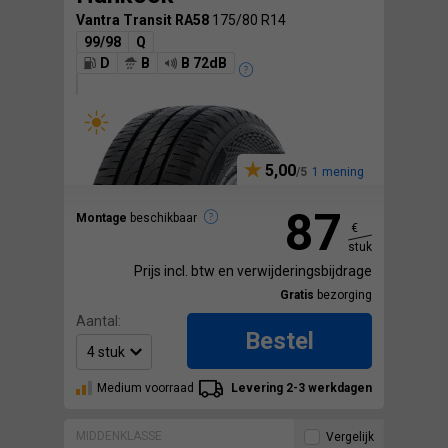
Vantra Transit RA58
175/80 R14
99/98
Q
D
B
B 72dB
5,00
1 mening
87
Montage
beschikbaar
€
stuk
Prijs incl. btw en verwijderingsbijdrage
Gratis
bezorging
Aantal:
Bestel
Medium voorraad
Levering 2-3 werkdagen
MIDDENKLASSE
Vergelijk