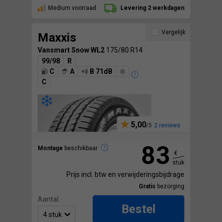
Medium voorraad
Levering 2 werkdagen
Vergelijk
Maxxis
Vansmart Snow WL2
175/80 R14
99/98
R
C
A
B 71dB
C
5,00
2 reviews
83
Montage
beschikbaar
€
stuk
Prijs incl. btw en verwijderingsbijdrage
Gratis
bezorging
Aantal:
Bestel