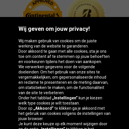
Wij geven om jouw privacy!
Wij maken gebruik van cookies om de juiste
werking van de website te garanderen.
Door akkoord te gaan met alle cookies, sta je ons
toe om content af te stemmen op jouw behoeften
Oponeo-groep
en voorkeuren tijdens het doen van aankopen.
We verwerken gegevens voor de volgende
doeleinden: Om het gebruik van onze sites te
vergemakkelijken, om gepersonaliseerde inhoud
en reclame te presenteren en de meting daarvan,
Belgique
Česká
Deutschland
Éire
om statistieken te maken, om de functionaliteit
republika
van de site te verbeteren.
Onder het tabblad
„Instellingen”
kun je kiezen
welk type cookies je wilt toestaan.
Door op
„Akkoord”
te klikken ga je akkoord met
España
France
Italia
Magyarország
het gebruik van cookies volgens de instellingen van
jouw browser.
Je kunt deze keuze op elk moment wijzigen door