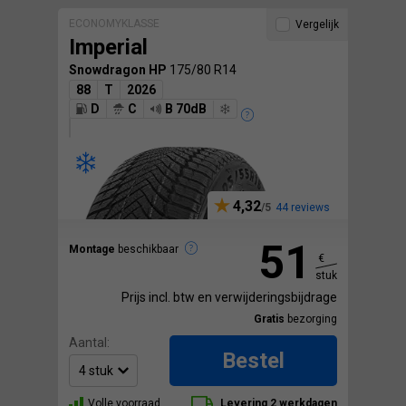
ECONOMYKLASSE
Vergelijk
Imperial
Snowdragon HP
175/80 R14
88
T
2026
D
C
B 70dB
4,32
44 reviews
51
Montage
beschikbaar
€
stuk
Prijs incl. btw en verwijderingsbijdrage
Gratis
bezorging
Aantal:
Bestel
Volle voorraad
Levering 2 werkdagen