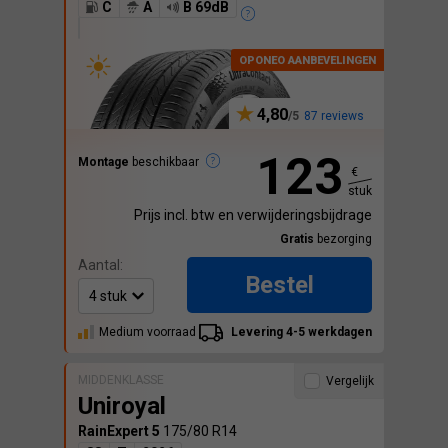
C
A
B 69dB
4,80
87 reviews
123
Montage
beschikbaar
€
stuk
Prijs incl. btw en verwijderingsbijdrage
Gratis
bezorging
Aantal:
Bestel
Medium voorraad
Levering 4-5 werkdagen
MIDDENKLASSE
Vergelijk
Uniroyal
RainExpert 5
175/80 R14