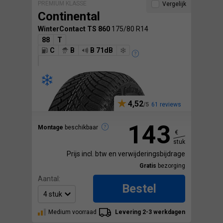
PREMIUM KLASSE
Vergelijk
Continental
WinterContact TS 860
175/80 R14
88
T
C
B
B 71dB
4,52
61 reviews
143
Montage
beschikbaar
€
stuk
Prijs incl. btw en verwijderingsbijdrage
Gratis
bezorging
Aantal:
Bestel
Medium voorraad
Levering 2-3 werkdagen