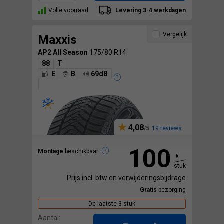
Volle voorraad
Levering 3-4 werkdagen
Vergelijk
Maxxis
AP2 All Season
175/80 R14
88
T
E
B
69dB
4,08
19 reviews
100
Montage
beschikbaar
€
stuk
Prijs incl. btw en verwijderingsbijdrage
Gratis
bezorging
De laatste 3 stuk
Aantal: