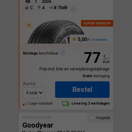
88
T
2026
C
A
B 70dB
5,00
4 reviews
77
Montage
beschikbaar
€
stuk
Prijs incl. btw en verwijderingsbijdrage
Gratis
bezorging
Aantal:
Bestel
Lage voorraad
Levering 2 werkdagen
PREMIUM KLASSE
Vergelijk
Goodyear