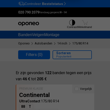
Controleer
Bestelstatus
Ctrl
M
020 790 2079
Vandaag geopend:
8 - 14
Contrast
Winkelmand
Banden
Velgen
Montage
Oponeo
Autobanden
14 inch
175/80 R14
Sorteren
Filters
(0)
Populariteit
Er zijn gevonden
122
banden tegen een prijs
van
46 €
tot
205 €
PREMIUM KLASSE
Vergelijk
Continental
UltraContact
175/80 R14
88
T