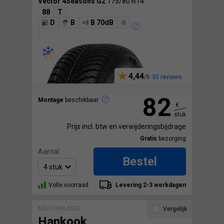
Vector 4Seasons G2
175/80 R14
88
T
D
B
B 70dB
4,44
35 reviews
82
Montage
beschikbaar
€
stuk
Prijs incl. btw en verwijderingsbijdrage
Gratis
bezorging
Aantal:
Bestel
Volle voorraad
Levering 2-3 werkdagen
MIDDENKLASSE
Vergelijk
Hankook