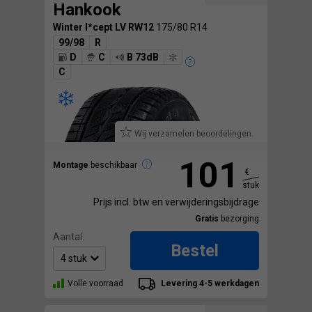
Hankook
Winter I*cept LV RW12
175/80 R14
99/98
R
D
C
B 73dB
C
Wij verzamelen beoordelingen.
101
Montage
beschikbaar
€
stuk
Prijs incl. btw en verwijderingsbijdrage
Gratis
bezorging
Aantal:
Bestel
Volle voorraad
Levering 4-5 werkdagen