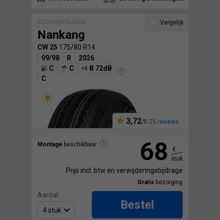
ECONOMYKLASSE
Vergelijk
Nankang
CW 25
175/80 R14
99/98
R
2026
C
C
B 72dB
C
3,72
25 reviews
68
Montage
beschikbaar
€
stuk
Prijs incl. btw en verwijderingsbijdrage
Gratis
bezorging
Aantal:
Bestel